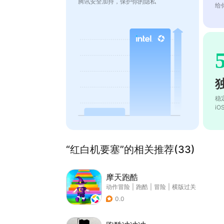
腾讯安全加持，保护你的隐私
给
稳
i
“红白机要塞”的相关推荐(33)
摩天跑酷
动作冒险
|
跑酷
|
冒险
|
横版过关
0.0