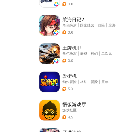
0.0
航海日记2
角色扮演
|
国家经营
|
冒险
|
航海
3.6
王牌机甲
角色扮演
|
养成
|
科幻
|
二次元
0.0
爱街机
动作冒险
|
格斗
|
冒险
|
童年
5.0
悟饭游戏厅
游戏社区
4.5