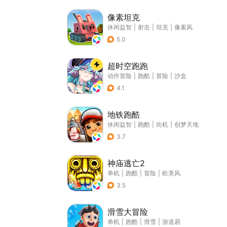
像素坦克
休闲益智
|
射击
|
坦克
|
像素风
5.0
超时空跑跑
动作冒险
|
跑酷
|
冒险
|
沙盒
4.1
地铁跑酷
休闲益智
|
跑酷
|
街机
|
创梦天地
3.7
神庙逃亡2
单机
|
跑酷
|
冒险
|
欧美风
3.5
滑雪大冒险
单机
|
跑酷
|
滑雪
|
游道易