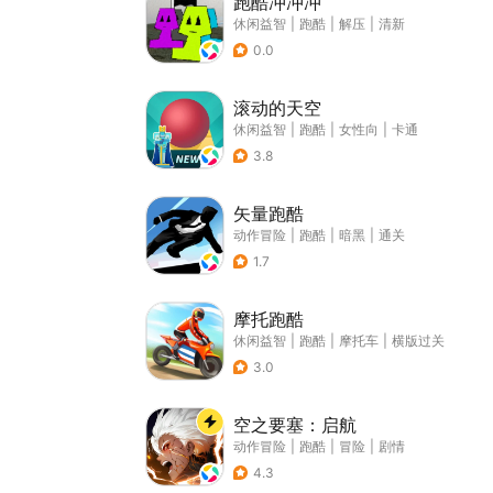
跑酷冲冲冲
休闲益智
|
跑酷
|
解压
|
清新
0.0
滚动的天空
休闲益智
|
跑酷
|
女性向
|
卡通
3.8
矢量跑酷
动作冒险
|
跑酷
|
暗黑
|
通关
1.7
摩托跑酷
休闲益智
|
跑酷
|
摩托车
|
横版过关
3.0
空之要塞：启航
动作冒险
|
跑酷
|
冒险
|
剧情
4.3