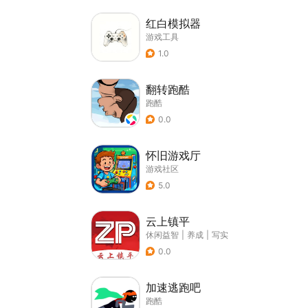
红白模拟器
游戏工具
1.0
翻转跑酷
跑酷
0.0
怀旧游戏厅
游戏社区
5.0
云上镇平
休闲益智
|
养成
|
写实
0.0
加速逃跑吧
跑酷