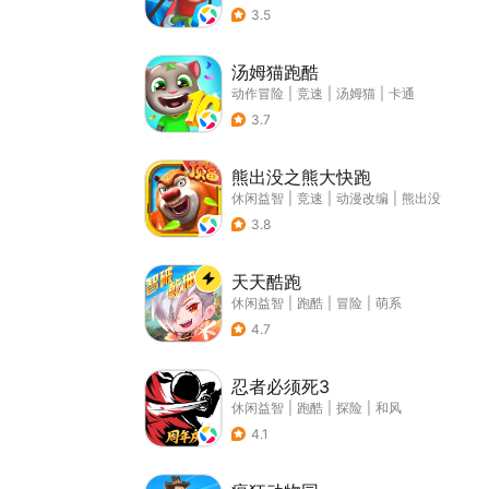
3.5
汤姆猫跑酷
动作冒险
|
竞速
|
汤姆猫
|
卡通
3.7
熊出没之熊大快跑
休闲益智
|
竞速
|
动漫改编
|
熊出没
3.8
天天酷跑
休闲益智
|
跑酷
|
冒险
|
萌系
4.7
忍者必须死3
休闲益智
|
跑酷
|
探险
|
和风
4.1