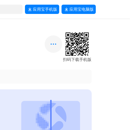
应用宝
手机版
应用宝
电脑版
扫码下载手机版