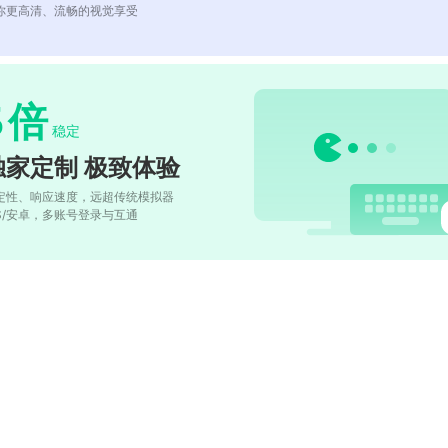
你更高清、流畅的视觉享受
5
倍
稳定
独家定制 极致体验
定性、响应速度，远超传统模拟器
OS/安卓，多账号登录与互通