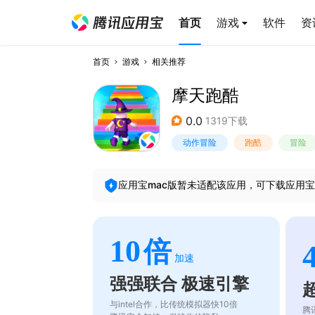
首页
游戏
软件
资
首页
游戏
相关推荐
摩天跑酷
0.0
1319下载
动作冒险
跑酷
冒险
应用宝mac版暂未适配该应用，可下载应用宝
10
倍
加速
强强联合 极速引擎
与intel合作，比传统模拟器快10倍
腾