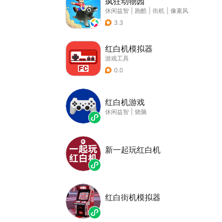
疯狂动物园
休闲益智
|
跑酷
|
街机
|
像素风
3.3
红白机模拟器
游戏工具
0.0
红白机游戏
休闲益智
|
烧脑
新一起玩红白机
红白街机模拟器