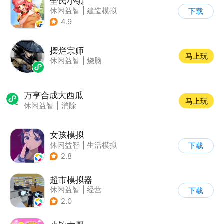
全民小镇
休闲益智
|
建造模拟
下载
|
卡通
|
腾讯
4.9
摆烂宗师
马上玩
休闲益智
|
烧脑
万亨合成大西瓜
马上玩
休闲益智
|
消除
女孩模拟
休闲益智
|
生活模拟
下载
|
校园
|
卡通
2.8
超市模拟器
休闲益智
|
经营
下载
|
文字游戏
|
模拟
2.0