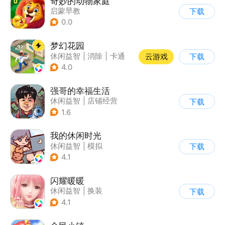
奇妙的动物家庭
启蒙早教
下载
0.0
梦幻花园
休闲益智
|
消除
|
卡通
云游戏
下载
|
创梦天地
4.0
强哥的幸福生活
休闲益智
|
店铺经营
下载
|
卡通
|
Q版
1.6
我的休闲时光
休闲益智
|
模拟
下载
4.1
闪耀暖暖
休闲益智
|
换装
下载
|
美少女
|
二次元
4.1