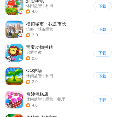
梦想城镇
休闲益智
|
种田
下载
|
田园生活
|
中国风
4.0
模拟城市：我是市长
策略
|
城市经营
下载
|
模拟城市
|
开放世界
3.0
宝宝动物拼贴
启蒙早教
下载
0.0
QQ农场
休闲益智
|
种田
下载
|
田园生活
|
卡通
2.9
奇妙蛋糕店
休闲益智
|
经营
|
餐厅
下载
|
宝宝巴士
4.6