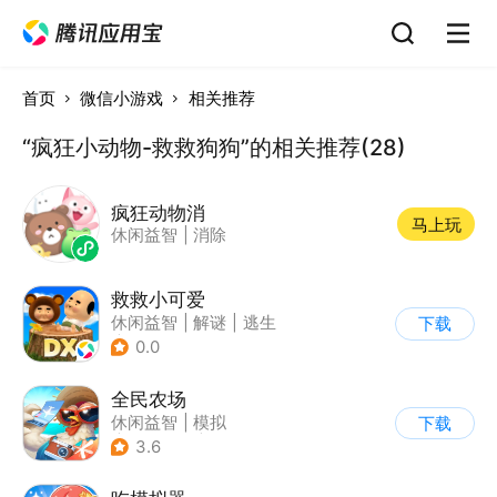
首页
微信小游戏
相关推荐
“疯狂小动物-救救狗狗”的相关推荐(28)
疯狂动物消
马上玩
休闲益智
|
消除
救救小可爱
休闲益智
|
解谜
|
逃生
下载
|
萌系
0.0
全民农场
休闲益智
|
模拟
下载
|
田园生活
|
卡通
3.6