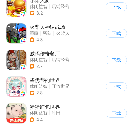
小镇大厨
休闲益智
|
店铺经营
下载
|
美食
|
卡通
3.2
火柴人神话战场
策略
|
塔防
|
火柴人
下载
|
休闲益智
4.3
威玛传奇餐厅
休闲益智
|
店铺经营
下载
|
美食
|
卡通
2.7
碧优蒂的世界
休闲益智
|
开放世界
下载
|
Q版
|
捏脸
2.8
猪猪红包世界
休闲益智
|
种田
下载
|
田园生活
|
积分网赚
4.4