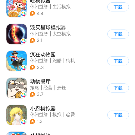
吃模拟器
休闲益智
|
生活模拟
下载
|
美食
|
卡通
4.4
毁灭星球模拟器
休闲益智
|
太空模拟
下载
|
太空
2.1
疯狂动物园
休闲益智
|
跑酷
|
街机
下载
|
像素风
3.3
动物餐厅
策略
|
经营
|
烹饪
下载
|
宠物
3.7
小忍模拟器
休闲益智
|
模拟
|
恋爱
下载
|
女性向
1.3