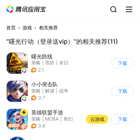
首页
游戏
相关推荐
“曙光行动（登录送vip）”的相关推荐(11)
曙光防线
策略
|
塔防
|
末日
下载
|
欧美风
2.1
小小突击队
策略
|
解谜
|
战争
下载
|
5v5
3.7
英雄联盟手游
策略
|
MOBA
|
奇幻
云游戏
下载
|
英雄联盟
3.6