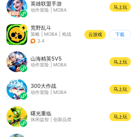
英雄联盟手游
马上玩
动作冒险
|
MOBA
荒野乱斗
策略
|
MOBA
|
枪战
云游戏
下载
|
3v3
3.4
山海精英5V5
马上玩
动作冒险
|
MOBA
300大作战
马上玩
动作冒险
|
MOBA
曙光重临
马上玩
休闲益智
|
创新品类