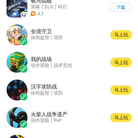
银河战舰
策略
|
SLG
|
科幻
下载
|
星战
4.1
全境守卫
马上玩
休闲益智
|
塔防
我的战场
马上玩
动作冒险
|
战术竞技
汉字攻防战
马上玩
休闲益智
|
塔防
火柴人战争遗产
马上玩
动作冒险
|
PvP