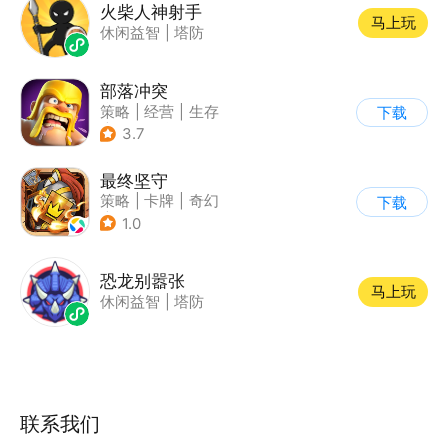
火柴人神射手
马上玩
休闲益智
|
塔防
部落冲突
策略
|
经营
|
生存
下载
|
部落冲突
3.7
最终坚守
策略
|
卡牌
|
奇幻
下载
|
卡通
1.0
恐龙别嚣张
马上玩
休闲益智
|
塔防
联系我们