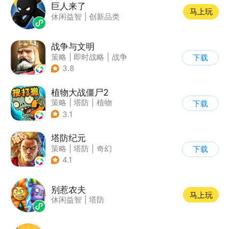
巨人来了
马上玩
休闲益智
|
创新品类
战争与文明
策略
|
即时战略
|
战争
下载
|
欧美风
3.8
植物大战僵尸2
策略
|
塔防
|
植物
下载
|
植物大战僵尸
3.1
塔防纪元
策略
|
塔防
|
奇幻
下载
|
欧美风
4.1
别惹农夫
马上玩
休闲益智
|
塔防