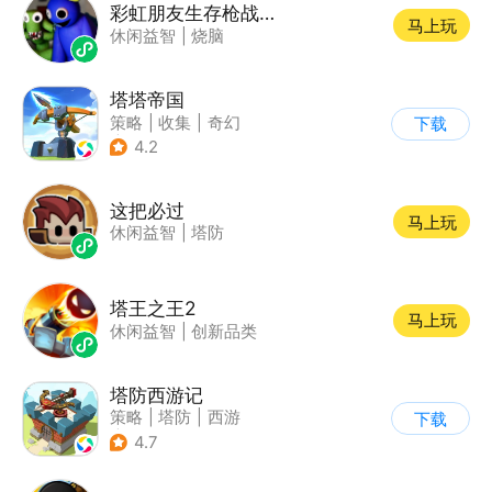
彩虹朋友生存枪战游戏
马上玩
休闲益智
|
烧脑
塔塔帝国
策略
|
收集
|
奇幻
下载
|
卡通
4.2
这把必过
马上玩
休闲益智
|
塔防
塔王之王2
马上玩
休闲益智
|
创新品类
塔防西游记
策略
|
塔防
|
西游
下载
|
萌系
4.7