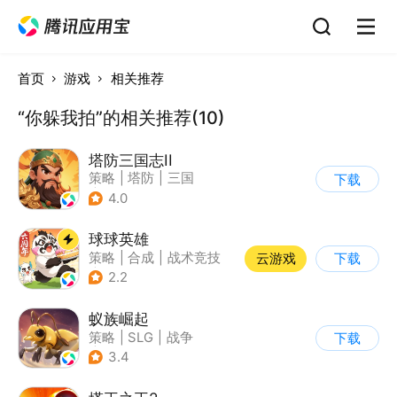
首页
游戏
相关推荐
“你躲我拍”的相关推荐(10)
塔防三国志II
策略
|
塔防
|
三国
下载
|
卡通
4.0
球球英雄
策略
|
合成
|
战术竞技
云游戏
下载
|
创酷
2.2
蚁族崛起
策略
|
SLG
|
战争
下载
|
卡通
3.4