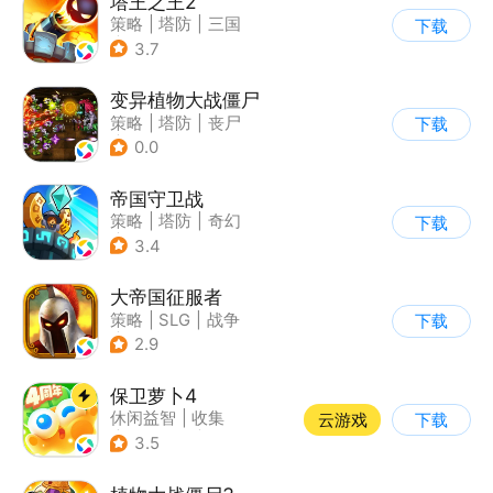
塔王之王2
策略
|
塔防
|
三国
下载
|
中国风
3.7
变异植物大战僵尸
策略
|
塔防
|
丧尸
下载
|
卡通
0.0
帝国守卫战
策略
|
塔防
|
奇幻
下载
|
卡通
3.4
大帝国征服者
策略
|
SLG
|
战争
下载
|
帝国时代
2.9
保卫萝卜4
休闲益智
|
收集
云游戏
下载
|
保卫萝卜
|
童年
3.5