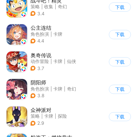
战斗吧！精灵
策略
|
收集
|
奇幻
下载
|
宠物
3.4
公主连结
角色扮演
|
卡牌
下载
|
异世界
|
公主连结
4.4
奥奇传说
动作冒险
|
卡牌
|
仙侠
下载
|
童年
3.7
阴阳师
角色扮演
|
卡牌
|
奇幻
下载
|
阴阳师
3.8
众神派对
策略
|
卡牌
|
探险
下载
|
北欧神话
2.9