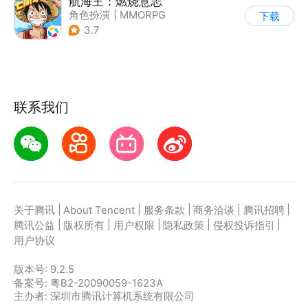
航海王：燃烧意志
角色扮演
|
MMORPG
下载
|
奇幻
|
海贼王
3.7
联系我们
|
|
|
|
|
关于腾讯
About Tencent
服务条款
商务洽谈
腾讯招聘
|
|
|
|
|
腾讯公益
版权所有
用户权限
隐私政策
侵权投诉指引
用户协议
版本号:
9.2.5
备案号: 粤B2-20090059-1623A
主办者: 深圳市腾讯计算机系统有限公司