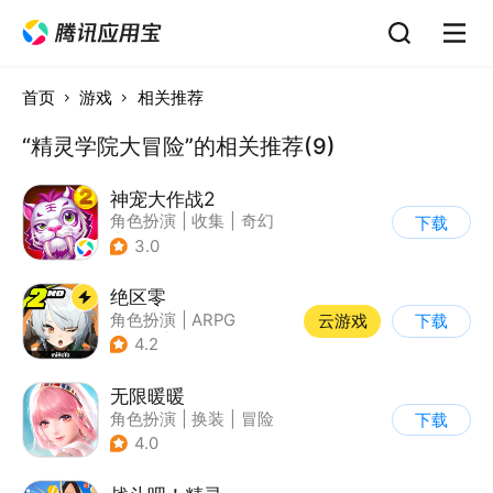
首页
游戏
相关推荐
“精灵学院大冒险”的相关推荐(9)
神宠大作战2
角色扮演
|
收集
|
奇幻
下载
|
宠物
3.0
绝区零
角色扮演
|
ARPG
云游戏
下载
|
冒险
|
美少女
4.2
无限暖暖
角色扮演
|
换装
|
冒险
下载
|
开放世界
4.0