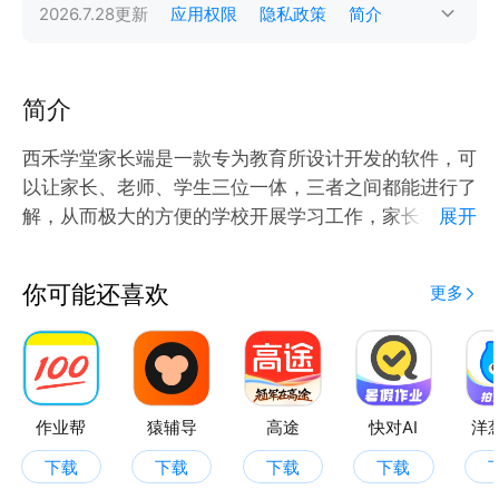
2026.7.28
更新
应用权限
隐私政策
简介
简介
西禾学堂家长端是一款专为教育所设计开发的软件，可
以让家长、老师、学生三位一体，三者之间都能进行了
解，从而极大的方便的学校开展学习工作，家长和老师
展开
的沟通也能及时非常有效，西禾学堂家长端是一款非常
有用的校园助手，喜欢的话那就赶快来下载西禾学堂家
你可能还喜欢
更多
长端吧！
作业帮
猿辅导
高途
快对AI
洋
下载
下载
下载
下载