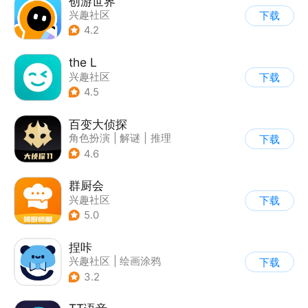
创游世界
兴趣社区
下载
4.2
the L
兴趣社区
下载
|
真人娱乐直播
4.5
百变大侦探
角色扮演
|
解谜
|
推理
下载
|
派对游戏
4.6
群厨会
兴趣社区
下载
5.0
捏咔
兴趣社区
|
绘画涂鸦
下载
3.2