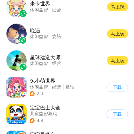
米卡世界
马上玩
休闲益智
|
经营
晚遇
马上玩
休闲益智
|
烧脑
星球建造大师
马上玩
休闲益智
|
经营
兔小萌世界
休闲益智
|
经营
|
童话
下载
|
捏脸
2.0
宝宝巴士大全
儿童益智游戏
下载
|
启蒙早教
4.8