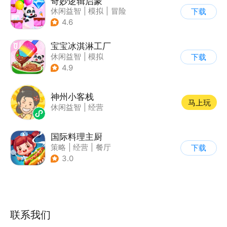
奇妙逻辑启蒙
休闲益智
|
模拟
|
冒险
下载
|
宝宝巴士
4.6
宝宝冰淇淋工厂
休闲益智
|
模拟
下载
|
宝宝巴士
|
儿童游戏
4.9
神州小客栈
马上玩
休闲益智
|
经营
国际料理主厨
策略
|
经营
|
餐厅
下载
|
学习教育
3.0
联系我们