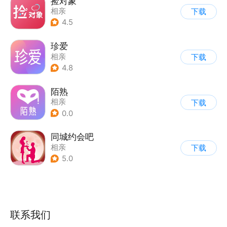
捡对象
相亲
下载
4.5
珍爱
相亲
下载
4.8
陌熟
相亲
下载
0.0
同城约会吧
相亲
下载
5.0
联系我们