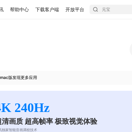
讯
帮助中心
下载客户端
开放平台
mac版发现更多应用
4K 240Hz
超清画质 超高帧率 极致视觉体验
讯独家智能音画调校技术