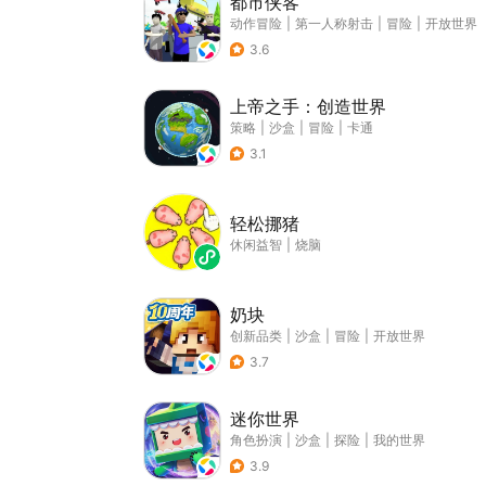
都市侠客
动作冒险
|
第一人称射击
|
冒险
|
开放世界
3.6
上帝之手：创造世界
策略
|
沙盒
|
冒险
|
卡通
3.1
轻松挪猪
休闲益智
|
烧脑
奶块
创新品类
|
沙盒
|
冒险
|
开放世界
3.7
迷你世界
角色扮演
|
沙盒
|
探险
|
我的世界
3.9