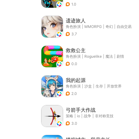
1.0
遗迹旅人
角色扮演
|
MMORPG
|
奇幻
|
自由交易
3.7
救救公主
角色扮演
|
Roguelike
|
魔法
|
剧情
0.0
我的起源
角色扮演
|
沙盒
|
生存
|
开放世界
2.0
弓箭手大作战
策略
|
io
|
战争
|
非对称竞技
3.0