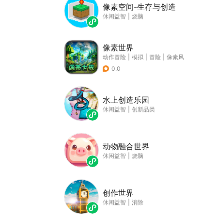
像素空间-生存与创造
休闲益智
|
烧脑
像素世界
动作冒险
|
模拟
|
冒险
|
像素风
0.0
水上创造乐园
休闲益智
|
创新品类
动物融合世界
休闲益智
|
烧脑
创作世界
休闲益智
|
消除