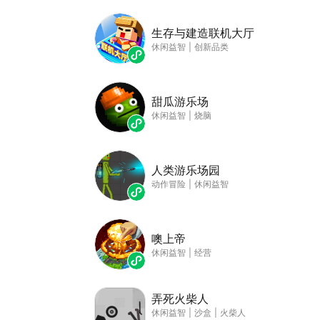
生存与建造联机大厅
休闲益智
|
创新品类
甜瓜游乐场
休闲益智
|
烧脑
人类游乐场园
动作冒险
|
休闲益智
噢上帝
休闲益智
|
经营
弄死火柴人
休闲益智
|
沙盒
|
火柴人