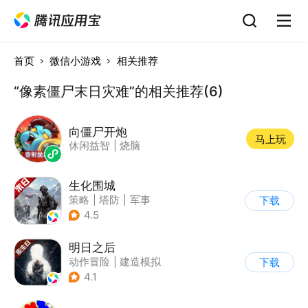
首页
微信小游戏
相关推荐
“像素僵尸末日灾难”的相关推荐(6)
向僵尸开炮
马上玩
休闲益智
|
烧脑
生化围城
策略
|
塔防
|
军事
下载
|
废土
4.5
明日之后
动作冒险
|
建造模拟
下载
|
丧尸
|
明日之后
4.1