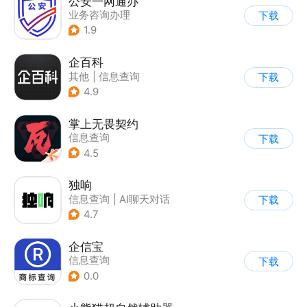
公安一网通办
业务咨询办理
下载
|
综合服务
|
政企业务
1.9
企百科
其他
|
信息查询
下载
4.9
掌上无畏契约
信息查询
下载
4.5
独响
信息查询
|
AI聊天对话
下载
4.7
企信宝
信息查询
下载
0.0