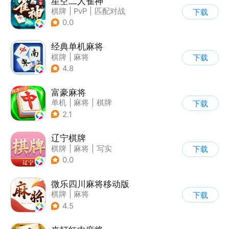
星空二人雀神
棋牌
|
PvP
|
匹配对战
下载
|
中国风
0.0
经典单机麻将
棋牌
|
麻将
下载
4.8
富豪麻将
单机
|
麻将
|
棋牌
下载
|
PvP
2.1
辽宁棋牌
棋牌
|
麻将
|
写实
下载
|
纸牌
0.0
微乐四川麻将移动版
棋牌
|
麻将
下载
4.5