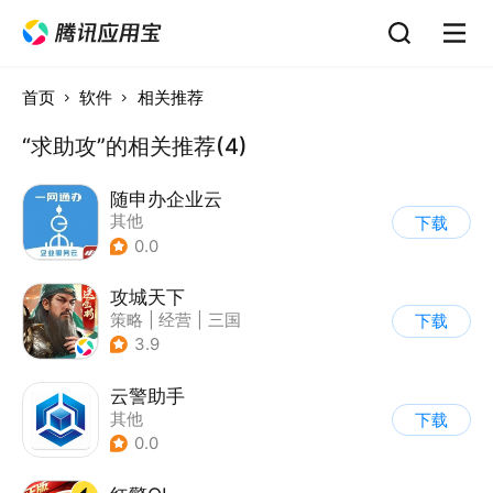
首页
软件
相关推荐
“求助攻”的相关推荐(4)
随申办企业云
其他
下载
0.0
攻城天下
策略
|
经营
|
三国
下载
|
千人同屏
3.9
云警助手
其他
下载
0.0