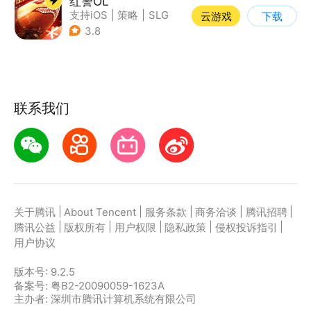
红警OL
支持iOS
|
策略
|
SLG
云游戏
下载
|
二战
3.8
联系我们
|
|
|
|
|
关于腾讯
About Tencent
服务条款
商务洽谈
腾讯招聘
|
|
|
|
|
腾讯公益
版权所有
用户权限
隐私政策
侵权投诉指引
用户协议
版本号:
9.2.5
备案号: 粤B2-20090059-1623A
主办者: 深圳市腾讯计算机系统有限公司