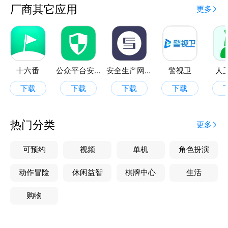
作品风格一致，效率翻倍。
厂商其它应用
更多
十六番
公众平台安全助手
安全生产网络学堂
警视卫
人
下载
下载
下载
下载
热门分类
更多
可预约
视频
单机
角色扮演
动作冒险
休闲益智
棋牌中心
生活
购物