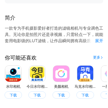
简介
一款专为手机摄影爱好者打造的滤镜相机与专业调色工
具。无论你是拍照片还是录视频，只需轻点一下，就能
套用电影级的LUT滤镜，让作品瞬间拥有高级质感。
展开
核心亮点：
LUT滤镜库：内置数百款精心调校的滤镜，涵盖胶片复
你可能还喜欢
更多
古、日系清新、电影青橙、黑白经典、美食暖调等多种
风格。无论是街拍、人像、风景还是Vlog，总有一款
适合你。
实时滤镜相机：打开相机即可实时预览滤镜效果，告别
“拍完再调”的麻烦。所见即所得，轻松拍出理想色调。
水印相机
今日水印相机
美颜相机
马克水印相机
一
强度自由调节：每款滤镜的透明度均可0-100%无级调
下载
下载
下载
下载
节，浓淡随心，细节不丢失。
批量处理：多张照片一键批量应用相同滤镜，保持整组