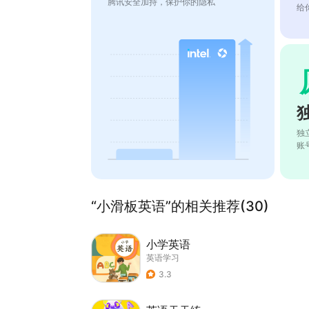
腾讯安全加持，保护你的隐私
给
独
账
“小滑板英语”的相关推荐(30)
小学英语
英语学习
3.3