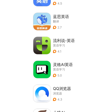
4.5
蓝思英语
翻译
2.7
流利说-英语
英语学习
4.1
灵格AI英语
英语学习
5.0
QQ浏览器
浏览器
4.3