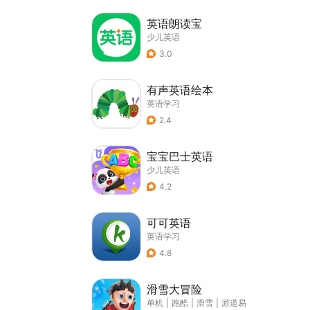
英语朗读宝
少儿英语
3.0
有声英语绘本
英语学习
2.4
宝宝巴士英语
少儿英语
4.2
可可英语
英语学习
4.8
滑雪大冒险
单机
|
跑酷
|
滑雪
|
游道易