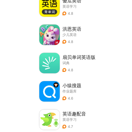
傻瓜英语
英语学习
4.8
洪恩英语
少儿英语
4.8
扇贝单词英语版
词典
4.8
小猿搜题
作业题库
4.6
英语趣配音
英语学习
4.7