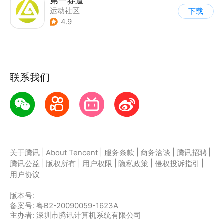
第一赛道
运动社区
下载
|
跑步/走路计步
4.9
联系我们
|
|
|
|
|
关于腾讯
About Tencent
服务条款
商务洽谈
腾讯招聘
|
|
|
|
|
腾讯公益
版权所有
用户权限
隐私政策
侵权投诉指引
用户协议
版本号:
备案号: 粤B2-20090059-1623A
主办者: 深圳市腾讯计算机系统有限公司