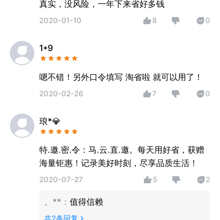
真实，没风险，一年下来省好多钱
2020-01-10
8
0
1*9
嗯不错！另外口令填写 淘省啦 就可以用了！
2020-02-26
7
0
琅*💎
特.邀.密.令：马.云.直.邀。每天用好省，获赠
海量钜惠！记录美好时刻，尽享品质生活！
2020-07-27
5
2
。**
：
值得信赖
共
2
条回复