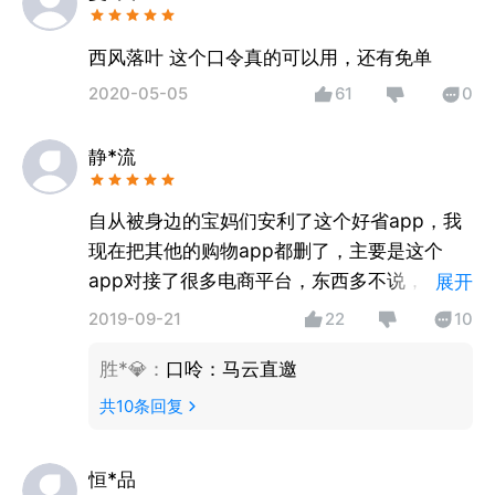
西风落叶 这个口令真的可以用，还有免单
2020-05-05
61
0
静*流
自从被身边的宝妈们安利了这个好省app，我
现在把其他的购物app都删了，主要是这个
app对接了很多电商平台，东西多不说，还都
展开
是大品牌的东西，开始几次买了孩子的奶粉我
2019-09-21
22
10
还特意去验过货，都是正品，所以现在买东西
胜*💎
：
口呤：马云直邀
放心多了，直接下手，直接优惠。
共
10
条回复
恒*品