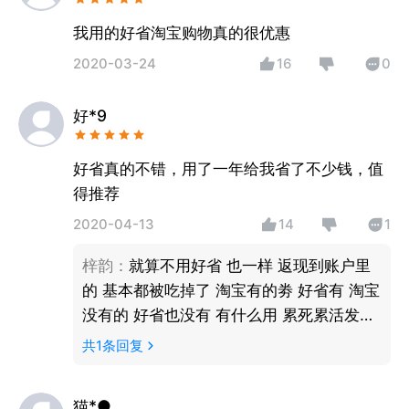
我用的好省淘宝购物真的很优惠
2020-03-24
16
0
好*9
好省真的不错，用了一年给我省了不少钱，值
得推荐
2020-04-13
14
1
梓韵
：
就算不用好省 也一样 返现到账户里
的 基本都被吃掉了 淘宝有的劵 好省有 淘宝
没有的 好省也没有 有什么用 累死累活发展
了一千多个下线用户 每个月从一千多佣金
共
1
条回复
到两百佣金 套路软件 看抖音直播间买东西
都比这个划算多了 送的还多 用来干嘛？添
猫*●