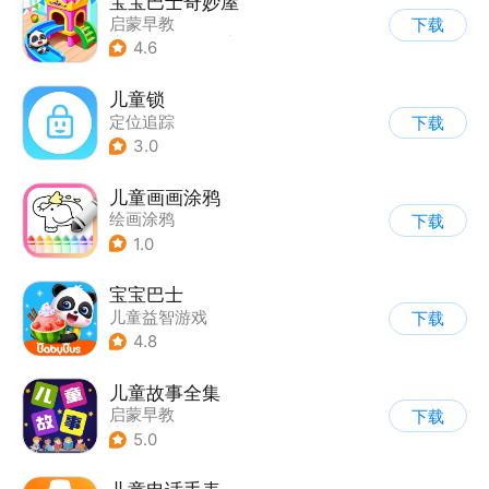
宝宝巴士奇妙屋
启蒙早教
下载
|
儿童益智游戏
|
Q版
4.6
|
数学数独
儿童锁
定位追踪
下载
3.0
儿童画画涂鸦
绘画涂鸦
下载
1.0
宝宝巴士
儿童益智游戏
下载
|
启蒙早教
4.8
儿童故事全集
启蒙早教
下载
|
儿童绘本故事
5.0