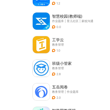
1.2
智慧校园(教师端)
作业题库
|
育儿社区
|
家校沟通
0.0
工学云
教务管理
1.0
班级小管家
教务管理
2.8
五岳阅卷
教务管理
|
作业题库
2.0