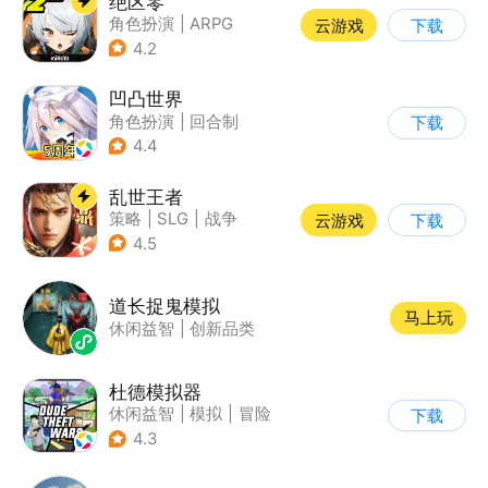
绝区零
角色扮演
|
ARPG
云游戏
下载
|
冒险
|
美少女
4.2
凹凸世界
角色扮演
|
回合制
下载
|
动漫改编
|
凹凸世界
4.4
乱世王者
策略
|
SLG
|
战争
云游戏
下载
|
中国风
4.5
道长捉鬼模拟
马上玩
休闲益智
|
创新品类
杜德模拟器
休闲益智
|
模拟
|
冒险
下载
|
写实
4.3