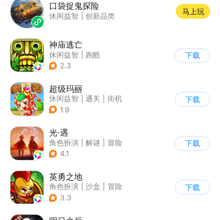
口袋捉鬼探险
马上玩
休闲益智
|
创新品类
神庙逃亡
休闲益智
|
跑酷
下载
|
欧美风
|
创梦天地
2.3
超级玛丽
休闲益智
|
通关
|
街机
下载
|
儿童游戏
1.9
光·遇
角色扮演
|
解谜
|
冒险
下载
|
开放世界
4.1
英勇之地
角色扮演
|
沙盒
|
冒险
下载
|
steam游戏
3.3