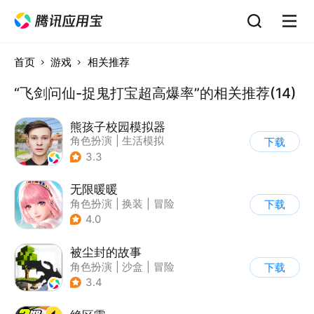
首页
游戏
相关推荐
“飞剑问仙-捉鬼打宝超高爆率”的相关推荐(14)
熊孩子校园模拟器
角色扮演
|
生活模拟
下载
|
写实
3.3
无限暖暖
角色扮演
|
换装
|
冒险
下载
|
开放世界
4.0
被尘封的故事
角色扮演
|
沙盒
|
冒险
下载
|
开放世界
3.4