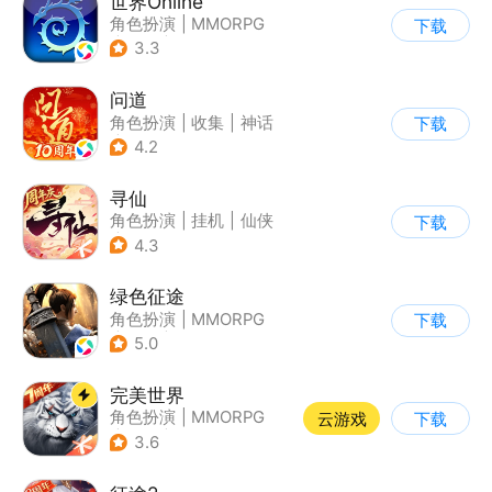
世界Online
角色扮演
|
MMORPG
下载
|
冒险
|
世界OL
3.3
问道
角色扮演
|
收集
|
神话
下载
|
宠物
4.2
寻仙
角色扮演
|
挂机
|
仙侠
下载
|
寻仙
4.3
绿色征途
角色扮演
|
MMORPG
下载
|
战争
|
征途
5.0
完美世界
角色扮演
|
MMORPG
云游戏
下载
|
奇幻
|
完美世界
3.6