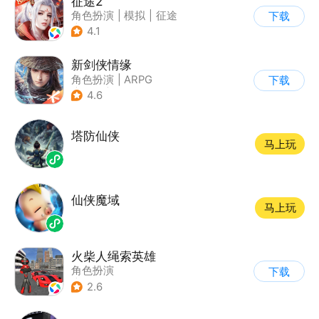
征途2
角色扮演
|
模拟
|
征途
下载
|
端游移植
4.1
新剑侠情缘
角色扮演
|
ARPG
下载
|
武侠
|
剑侠情缘
4.6
塔防仙侠
马上玩
仙侠魔域
马上玩
火柴人绳索英雄
角色扮演
下载
|
第三人称射击
2.6
|
火柴人
|
动作冒险