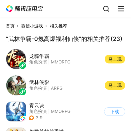
首页
微信小游戏
相关推荐
“武林争霸-0氪高爆福利仙侠”的相关推荐(23)
龙骑争霸
马上玩
角色扮演
|
MMORPG
武林侠影
马上玩
角色扮演
|
ARPG
青云诀
角色扮演
|
MMORPG
下载
|
仙侠
|
自由交易
3.9