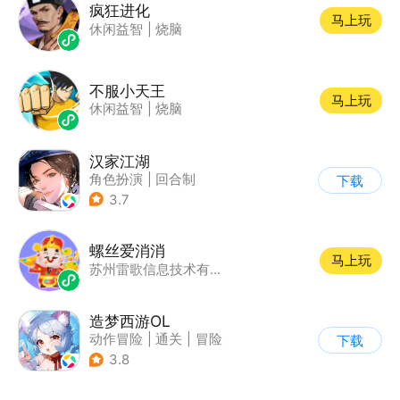
疯狂进化
马上玩
休闲益智
|
烧脑
不服小天王
马上玩
休闲益智
|
烧脑
汉家江湖
角色扮演
|
回合制
下载
|
武侠
|
捏脸
3.7
螺丝爱消消
马上玩
苏州雷歌信息技术有限公司
造梦西游OL
动作冒险
|
通关
|
冒险
下载
|
横版过关
3.8