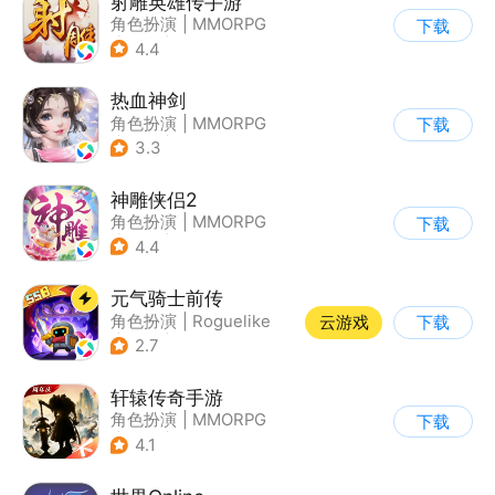
射雕英雄传手游
角色扮演
|
MMORPG
下载
|
武侠
|
金庸
4.4
热血神剑
角色扮演
|
MMORPG
下载
|
武侠
|
热血江湖
3.3
神雕侠侣2
角色扮演
|
MMORPG
下载
|
武侠
|
金庸
4.4
元气骑士前传
角色扮演
|
Roguelike
云游戏
下载
|
地牢
|
像素风
2.7
轩辕传奇手游
角色扮演
|
MMORPG
下载
|
神话
|
山海经
4.1