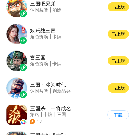
三国吧兄弟
马上玩
休闲益智
|
消除
欢乐战三国
马上玩
角色扮演
|
卡牌
宫三国
马上玩
角色扮演
|
卡牌
三国：冰河时代
马上玩
休闲益智
|
创新品类
三国杀：一将成名
策略
|
卡牌
|
三国
下载
|
三国杀
1.7