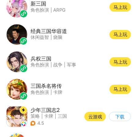
新三国
马上玩
角色扮演
|
ARPG
经典三国华容道
马上玩
休闲益智
|
烧脑
兵权三国
马上玩
角色扮演
|
战争
|
军事
三国杀名将传
马上玩
角色扮演
|
卡牌
少年三国志2
策略
|
卡牌
|
三国
云游戏
下载
|
少年三国志
4.5