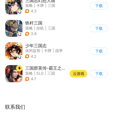
三国志幻想大陆
策略
|
卡牌
|
三国
下载
|
美少女
4.3
铁杆三国
策略
|
挂机
|
三国
下载
|
中国风
3.6
少年三国志
休闲益智
|
卡牌
|
战争
下载
|
少年三国志
4.2
三国群英传-霸王之业
策略
|
SLG
|
三国
云游戏
下载
|
中国风
4.7
联系我们