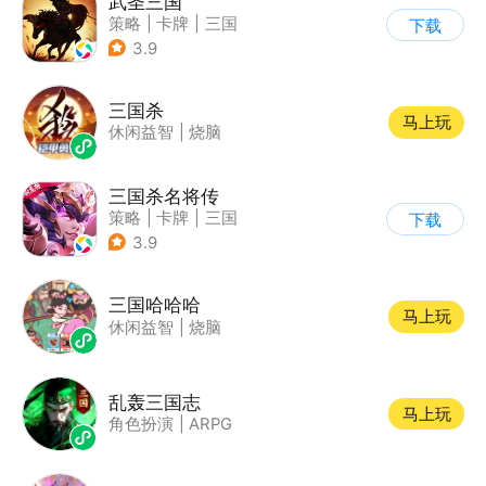
武圣三国
策略
|
卡牌
|
三国
下载
|
中国风
3.9
三国杀
马上玩
休闲益智
|
烧脑
三国杀名将传
策略
|
卡牌
|
三国
下载
|
Q版
3.9
三国哈哈哈
马上玩
休闲益智
|
烧脑
乱轰三国志
马上玩
角色扮演
|
ARPG