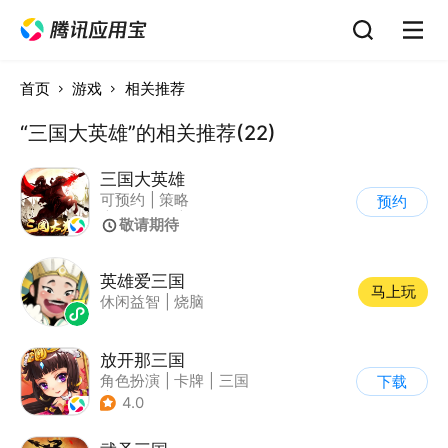
首页
游戏
相关推荐
“三国大英雄”的相关推荐(22)
三国大英雄
可预约
|
策略
预约
|
即时战略
|
三国
敬请期待
英雄爱三国
马上玩
休闲益智
|
烧脑
放开那三国
角色扮演
|
卡牌
|
三国
下载
|
Q版
4.0