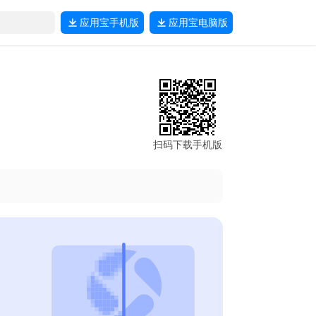
应用宝
手机版
应用宝
电脑版
扫码下载手机版