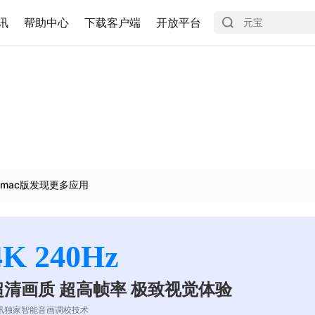
讯
帮助中心
下载客户端
开放平台
mac版发现更多应用
4K 240Hz
超清画质 超高帧率 极致视觉体验
讯独家智能音画调校技术