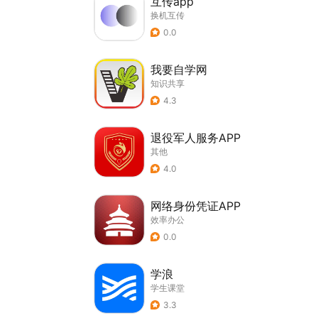
互传app
换机互传
0.0
我要自学网
知识共享
4.3
退役军人服务APP
其他
4.0
网络身份凭证APP
效率办公
0.0
学浪
学生课堂
3.3