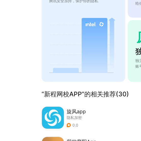
腾讯安全加持，保护你的隐私
给
独
账
“新程网校APP”的相关推荐(30)
旋风app
隐私加密
0.0