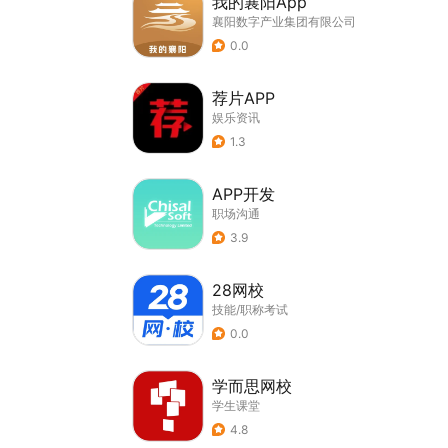
我的襄阳App
襄阳数字产业集团有限公司
0.0
荐片APP
娱乐资讯
1.3
APP开发
职场沟通
3.9
28网校
技能/职称考试
0.0
学而思网校
学生课堂
4.8