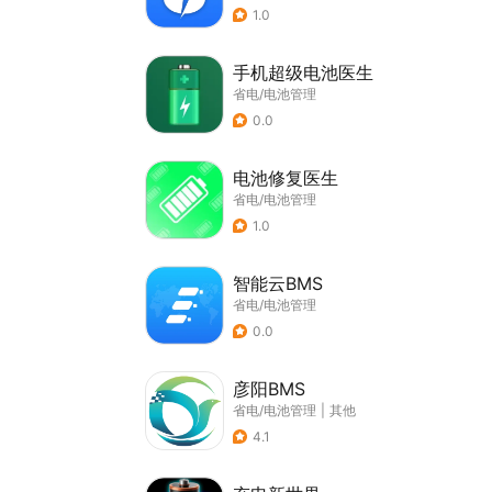
1.0
手机超级电池医生
省电/电池管理
0.0
电池修复医生
省电/电池管理
1.0
智能云BMS
省电/电池管理
0.0
彦阳BMS
省电/电池管理
|
其他
4.1