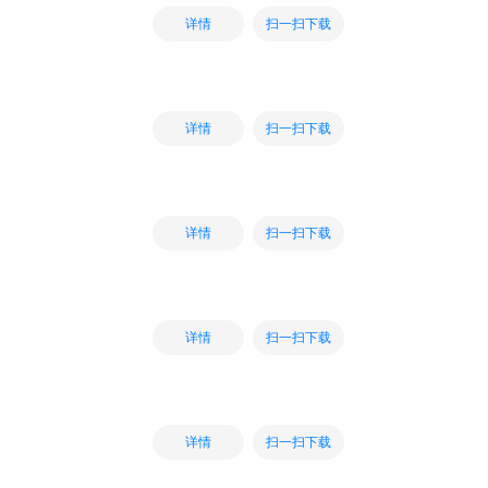
扫一扫下载
详情
扫一扫下载
详情
扫一扫下载
详情
扫一扫下载
详情
扫一扫下载
详情