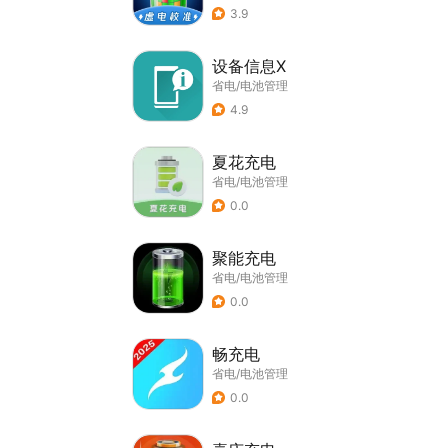
3.9
设备信息X
省电/电池管理
4.9
夏花充电
省电/电池管理
0.0
聚能充电
省电/电池管理
0.0
畅充电
省电/电池管理
0.0