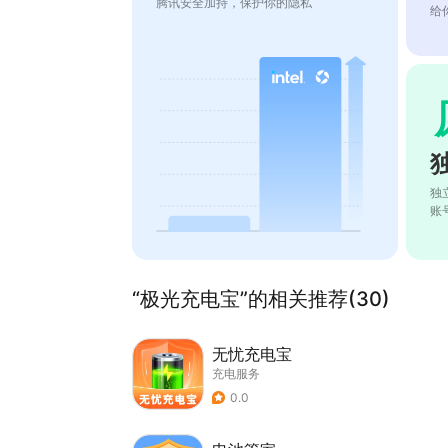
腾讯安全加持，保护你的隐私
给
独
账
“极光充电宝”的相关推荐(30)
无忧充电宝
充电服务
0.0