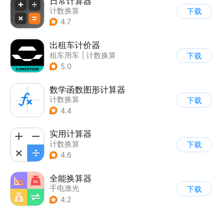
日常计算器
计数换算
下载
4.7
出租车计价器
租车用车
|
计数换算
下载
5.0
数学函数图形计算器
计数换算
下载
4.4
实用计算器
计数换算
下载
4.6
全能换算器
手电激光
下载
|
其他测量工具
|
测距
4.2
|
计数换算