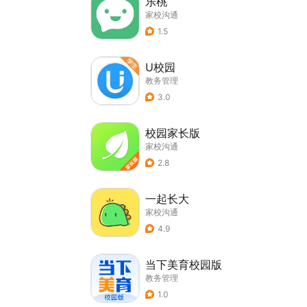
乐桃
家校沟通
1.5
U校园
教务管理
3.0
校园家长版
家校沟通
2.8
一起长大
家校沟通
4.9
当下美育校园版
教务管理
1.0