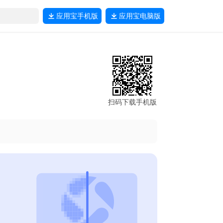
应用宝
手机版
应用宝
电脑版
扫码下载手机版