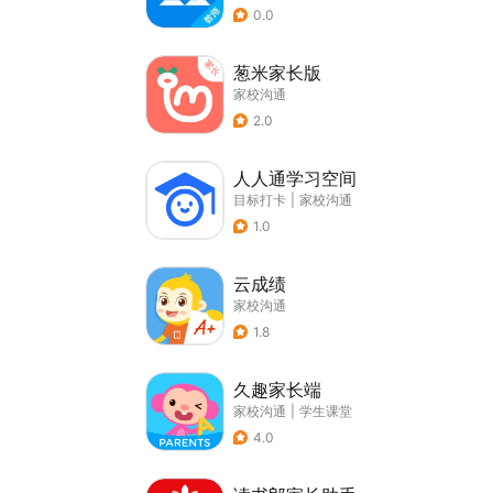
0.0
葱米家长版
家校沟通
2.0
人人通学习空间
目标打卡
|
家校沟通
1.0
云成绩
家校沟通
1.8
久趣家长端
家校沟通
|
学生课堂
4.0