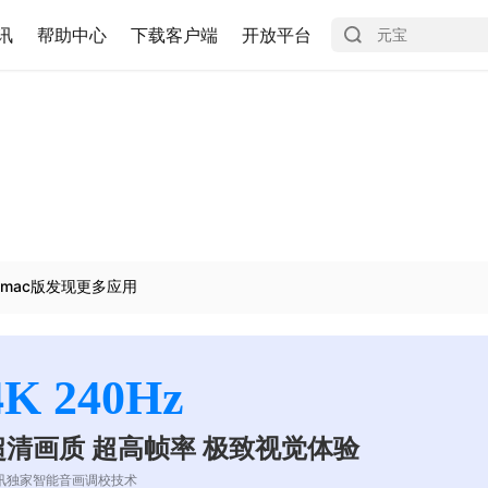
讯
帮助中心
下载客户端
开放平台
mac版发现更多应用
4K 240Hz
超清画质 超高帧率 极致视觉体验
讯独家智能音画调校技术