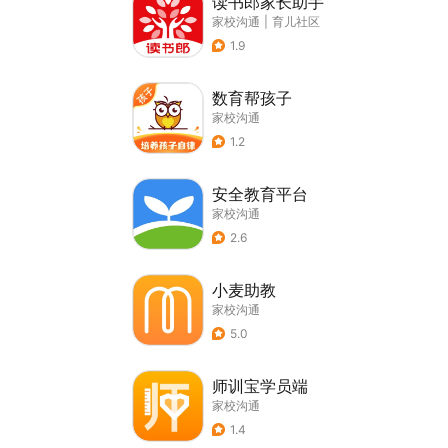
读书郎家长助手
家校沟通
|
育儿社区
1.9
数育帮孩子
家校沟通
1.2
安全教育平台
家校沟通
2.6
小麦助教
家校沟通
5.0
师训宝学员端
家校沟通
1.4