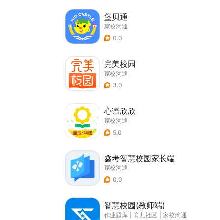
堡贝通
家校沟通
0.0
完美校园
家校沟通
3.0
心语欣欣
家校沟通
5.0
鑫考智慧校园家长端
家校沟通
0.0
智慧校园(教师端)
作业题库
|
育儿社区
|
家校沟通