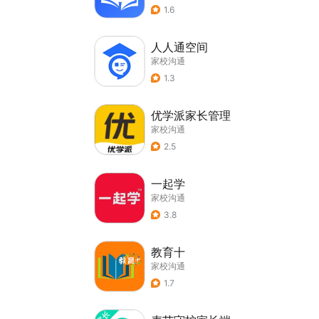
1.6
人人通空间
家校沟通
1.3
优学派家长管理
家校沟通
2.5
一起学
家校沟通
3.8
教育十
家校沟通
1.7