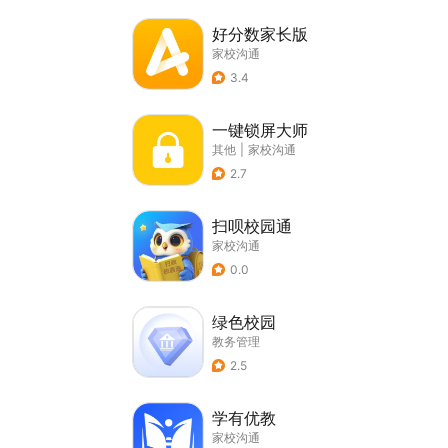
好分数家长版
家校沟通
3.4
一键锁屏大师
其他
|
家校沟通
2.7
扫呗校园通
家校沟通
0.0
绿色校园
教务管理
2.5
学有优教
家校沟通