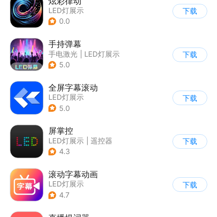
炫彩律动
LED灯展示
下载
0.0
手持弹幕
手电激光
|
LED灯展示
下载
5.0
全屏字幕滚动
LED灯展示
下载
5.0
屏掌控
LED灯展示
|
遥控器
下载
4.3
滚动字幕动画
LED灯展示
下载
|
AI视频处理
4.7