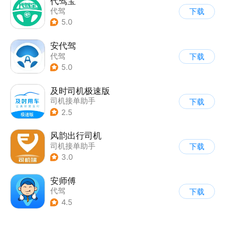
代驾宝
代驾
下载
5.0
安代驾
代驾
下载
5.0
及时司机极速版
司机接单助手
下载
2.5
风韵出行司机
司机接单助手
下载
|
打车拼车
3.0
安师傅
代驾
下载
4.5