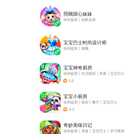
照顾甜心妹妹
休闲益智
|
创新品类
宝宝巴士时尚设计师
休闲益智
|
烧脑
宝宝神奇厨房
休闲益智
|
生活模拟
|
美食
|
宝宝巴士
5.0
宝宝小厨房
休闲益智
|
模拟
|
餐厅
|
宝宝巴士
4.3
奇妙美味日记
休闲益智
|
美食
|
宝宝巴士
|
学习教育