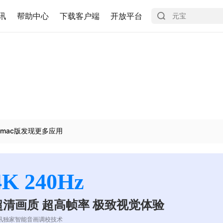
讯
帮助中心
下载客户端
开放平台
mac版发现更多应用
4K 240Hz
超清画质 超高帧率 极致视觉体验
讯独家智能音画调校技术