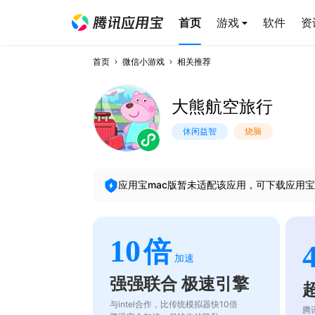
首页
游戏
软件
资
首页
微信小游戏
相关推荐
大熊航空旅行
休闲益智
烧脑
应用宝mac版暂未适配该应用，可下载应用宝
10
倍
加速
强强联合 极速引擎
与intel合作，比传统模拟器快10倍
腾