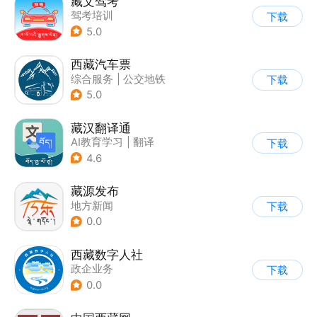
藏文驾考
驾考培训
下载
5.0
西藏汽车票
综合服务
|
公交地铁
下载
5.0
藏汉翻译通
AI教育学习
|
翻译
下载
|
其他
4.6
藏源发布
地方新闻
下载
0.0
西藏数字人社
政企业务
下载
0.0