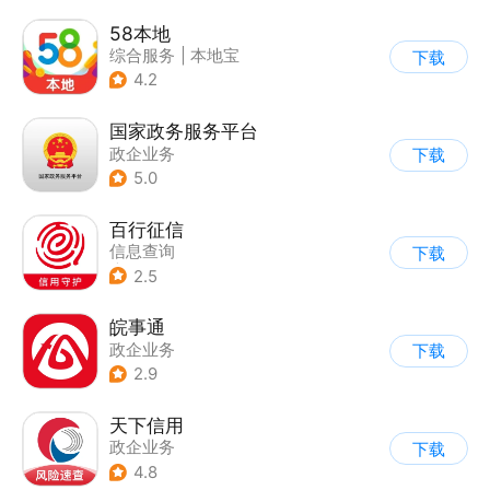
58本地
综合服务
|
本地宝
下载
4.2
国家政务服务平台
政企业务
下载
5.0
百行征信
信息查询
下载
|
业务咨询办理
2.5
|
政企业务
皖事通
政企业务
下载
2.9
天下信用
政企业务
下载
4.8