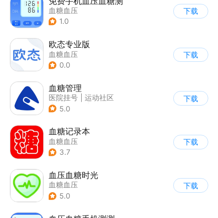
免费手机血压血糖测
血糖血压
下载
1.0
欧态专业版
血糖血压
下载
0.0
血糖管理
医院挂号
|
运动社区
下载
|
问诊咨询
|
血糖血压
5.0
血糖记录本
血糖血压
下载
3.7
血压血糖时光
血糖血压
下载
5.0