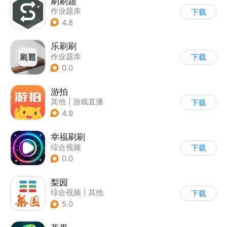
刷刷题
作业题库
下载
4.8
乐刷刷
作业题库
下载
0.0
游拍
其他
|
游戏直播
下载
4.9
幸福刷刷
综合视频
下载
0.0
梨园
综合视频
|
其他
下载
5.0