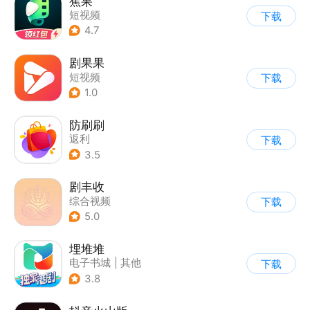
蕉果
短视频
下载
4.7
剧果果
短视频
下载
1.0
防刷刷
返利
下载
3.5
剧丰收
综合视频
下载
5.0
埋堆堆
电子书城
|
其他
下载
|
短视频
3.8