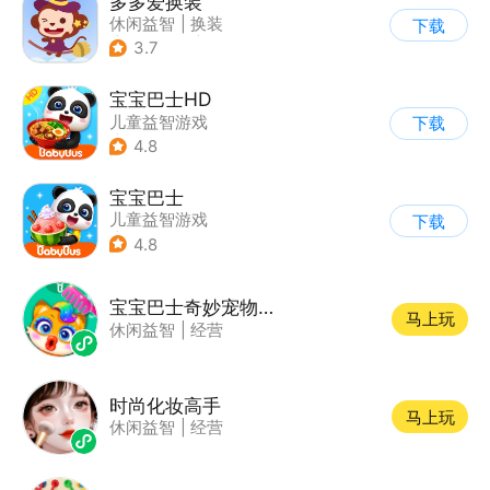
多多爱换装
休闲益智
|
换装
下载
|
儿童游戏
|
卡通
3.7
宝宝巴士HD
儿童益智游戏
下载
|
启蒙早教
4.8
宝宝巴士
儿童益智游戏
下载
|
启蒙早教
4.8
宝宝巴士奇妙宠物美妆店
马上玩
休闲益智
|
经营
时尚化妆高手
马上玩
休闲益智
|
经营