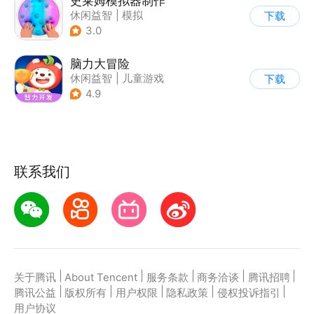
史莱姆模拟器制作
休闲益智
|
模拟
下载
|
史莱姆
|
卡通
3.0
脑力大冒险
休闲益智
|
儿童游戏
下载
|
卡通
|
学习教育
4.9
联系我们
|
|
|
|
|
关于腾讯
About Tencent
服务条款
商务洽谈
腾讯招聘
|
|
|
|
|
腾讯公益
版权所有
用户权限
隐私政策
侵权投诉指引
用户协议