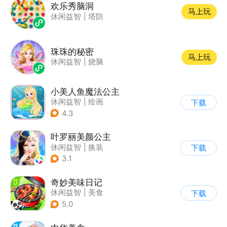
欢乐秀脑洞
马上玩
休闲益智
|
塔防
珠珠的秘密
马上玩
休闲益智
|
烧脑
小美人鱼魔法公主
休闲益智
|
绘画
下载
|
儿童游戏
|
填色
4.3
叶罗丽美颜公主
休闲益智
|
换装
下载
|
动漫改编
3.1
|
精灵梦叶罗丽
奇妙美味日记
休闲益智
|
美食
下载
|
宝宝巴士
|
学习教育
5.0