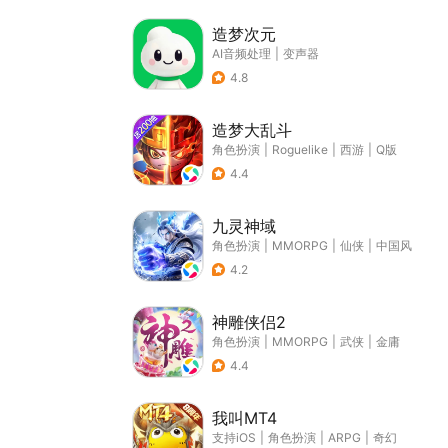
造梦次元
AI音频处理
|
变声器
4.8
造梦大乱斗
角色扮演
|
Roguelike
|
西游
|
Q版
4.4
九灵神域
角色扮演
|
MMORPG
|
仙侠
|
中国风
4.2
神雕侠侣2
角色扮演
|
MMORPG
|
武侠
|
金庸
4.4
我叫MT4
支持iOS
|
角色扮演
|
ARPG
|
奇幻