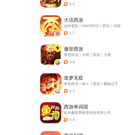
0.0
大话西游
动作冒险
|
MMORPG
|
西游
|
结婚
2.7
傲世西游
角色扮演
|
卡牌
|
西游
|
卡通
3.6
造梦无双
角色扮演
|
格斗
|
西游
|
横版过关
3.5
西游单词国
杭州趣童梦教育科技有限公司
0.0