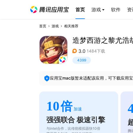
首页
游戏
软件
资
首页
游戏
相关推荐
造梦西游之黎尤浩
3.0
1484下载
4399
应用宝mac版暂未适配该应用，可下载应用宝
10
倍
加速
强强联合 极速引擎
与intel合作，比传统模拟器快10倍
腾