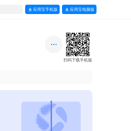
应用宝
手机版
应用宝
电脑版
扫码下载手机版