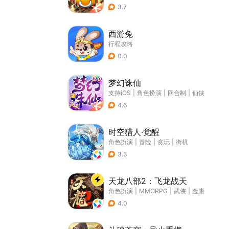
3.7
西游兔
行程攻略
0.0
梦幻诛仙
支持iOS
|
角色扮演
|
回合制
|
仙侠
4.6
时空猎人·觉醒
角色扮演
|
冒险
|
贪玩
|
街机
3.3
天龙八部2：飞龙战天
角色扮演
|
MMORPG
|
武侠
|
金庸
4.0