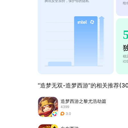
腾讯安全加持，保护你的隐私
给
稳
i
“造梦无双-造梦西游”的相关推荐(30
造梦西游之黎尤浩劫篇
4399
3.0