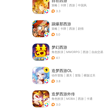
自在西游
策略
|
卡牌
|
西游
|
中国风
3.3
踢爆那西游
策略
|
卡牌
|
西游
|
剧情
5.0
梦幻西游
角色扮演
|
MMORPG
|
西游
|
自由交易
4.1
造梦西游OL
动作冒险
|
通关
|
冒险
|
横版过关
3.8
造梦西游外传
角色扮演
|
MOBA
|
西游
|
卡通
3.0