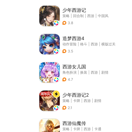
少年西游记
策略
|
回合制
|
西游
|
中国风
3.8
造梦西游4
动作冒险
|
格斗
|
西游
|
横版过关
3.5
西游女儿国
角色扮演
|
换装
|
西游
|
剧情
4.7
少年西游记2
策略
|
卡牌
|
西游
|
剧情
2.1
西游仙魔传
策略
|
卡牌
|
西游
|
卡通