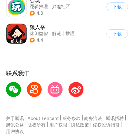
会玩
逻辑推理
|
兴趣社区
下载
|
桌游类
4.8
狼人杀
休闲益智
|
解谜
|
推理
下载
|
狼人杀
4.4
联系我们
|
|
|
|
|
关于腾讯
About Tencent
服务条款
商务洽谈
腾讯招聘
|
|
|
|
|
腾讯公益
版权所有
用户权限
隐私政策
侵权投诉指引
用户协议