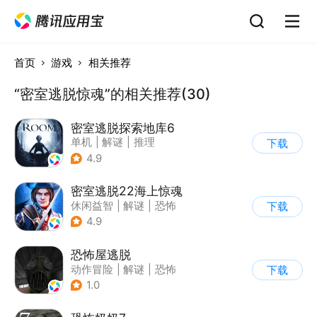
首页
游戏
相关推荐
“密室逃脱惊魂”的相关推荐(30)
密室逃脱探索地库6
单机
|
解谜
|
推理
下载
|
欧美风
4.9
密室逃脱22海上惊魂
休闲益智
|
解谜
|
恐怖
下载
|
密室逃脱
4.9
恐怖屋逃脱
动作冒险
|
解谜
|
恐怖
下载
|
暗黑
1.0