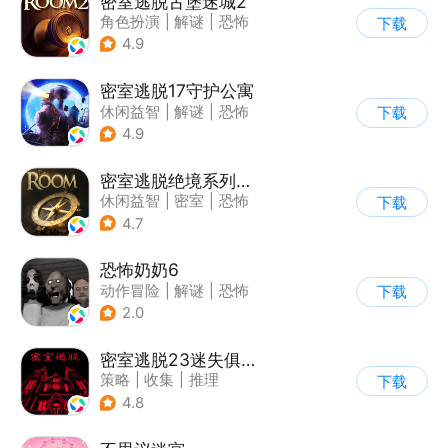
密室逃脱古堡迷城2
角色扮演
|
解谜
|
恐怖
下载
|
密室逃脱
4.9
密室逃脱17守护公寓
休闲益智
|
解谜
|
恐怖
下载
|
密室逃脱
4.9
密室逃脱绝境系列2海盗船
休闲益智
|
密室
|
恐怖
下载
|
密室逃脱
4.7
恐怖奶奶6
动作冒险
|
解谜
|
恐怖
下载
|
恐怖奶奶
2.0
密室逃脱23迷失俱乐部
策略
|
收集
|
推理
下载
|
密室逃脱
4.8