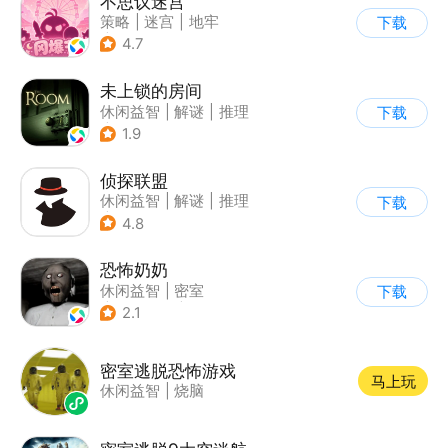
不思议迷宫
策略
|
迷宫
|
地牢
下载
|
史莱姆
4.7
未上锁的房间
休闲益智
|
解谜
|
推理
下载
|
脑洞
1.9
侦探联盟
休闲益智
|
解谜
|
推理
下载
|
侦探
4.8
恐怖奶奶
休闲益智
|
密室
下载
|
恐怖奶奶
|
单机
2.1
密室逃脱恐怖游戏
马上玩
休闲益智
|
烧脑