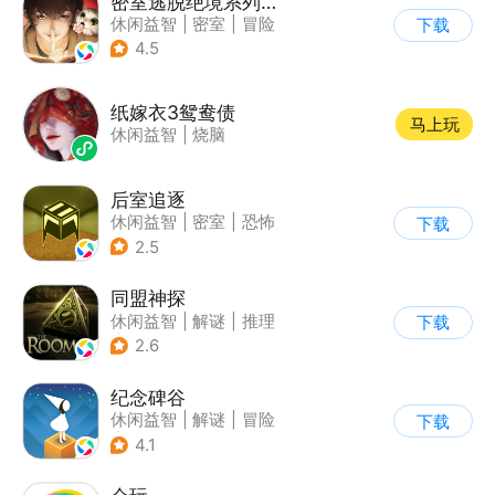
密室逃脱绝境系列3画仙奇缘
休闲益智
|
密室
|
冒险
下载
|
密室逃脱
4.5
纸嫁衣3鸳鸯债
马上玩
休闲益智
|
烧脑
后室追逐
休闲益智
|
密室
|
恐怖
下载
|
卡通
2.5
同盟神探
休闲益智
|
解谜
|
推理
下载
|
密室逃脱
2.6
纪念碑谷
休闲益智
|
解谜
|
冒险
下载
|
治愈
4.1