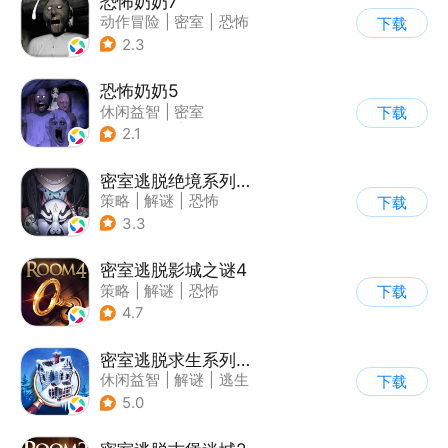
恐怖奶奶7
动作冒险
|
密室
|
恐怖
下载
|
恐怖奶奶
2.3
恐怖奶奶5
休闲益智
|
密室
下载
|
恐怖奶奶
|
单机
2.1
密室逃脱绝境系列8酒店惊魂
策略
|
解谜
|
恐怖
下载
|
密室逃脱
3.3
密室逃脱影城之谜4
策略
|
解谜
|
恐怖
下载
|
密室逃脱
4.7
密室逃脱求生系列2极限密探
休闲益智
|
解谜
|
逃生
下载
|
密室逃脱
5.0