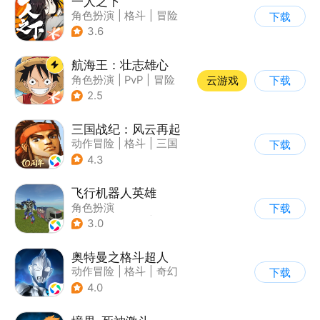
一人之下
角色扮演
|
格斗
|
冒险
下载
|
一人之下
3.6
航海王：壮志雄心
角色扮演
|
PvP
|
冒险
云游戏
下载
|
航海
2.5
三国战纪：风云再起
动作冒险
|
格斗
|
三国
下载
|
横版过关
4.3
飞行机器人英雄
角色扮演
下载
|
第三人称射击
|
科幻
3.0
|
写实
奥特曼之格斗超人
动作冒险
|
格斗
|
奇幻
下载
|
奥特曼
4.0