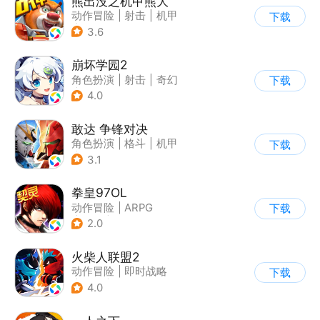
熊出没之机甲熊大
动作冒险
|
射击
|
机甲
下载
|
熊出没
3.6
崩坏学园2
角色扮演
|
射击
|
奇幻
下载
|
崩坏
4.0
敢达 争锋对决
角色扮演
|
格斗
|
机甲
下载
|
敢达
3.1
拳皇97OL
动作冒险
|
ARPG
下载
|
街机
|
拳皇
2.0
火柴人联盟2
动作冒险
|
即时战略
下载
|
冒险
|
横版过关
4.0