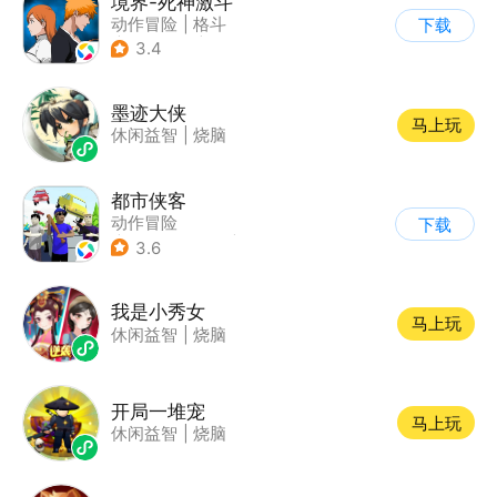
境界-死神激斗
动作冒险
|
格斗
下载
|
动漫改编
|
死神
3.4
墨迹大侠
马上玩
休闲益智
|
烧脑
都市侠客
动作冒险
下载
|
第一人称射击
|
冒险
3.6
|
开放世界
我是小秀女
马上玩
休闲益智
|
烧脑
开局一堆宠
马上玩
休闲益智
|
烧脑