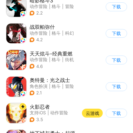
暗影格斗3
动作冒险
|
格斗
|
冒险
下载
|
暗夜格斗
2.2
战双帕弥什
动作冒险
|
格斗
|
科幻
下载
|
美少女
4.2
天天炫斗-经典重燃
动作冒险
|
格斗
|
街机
下载
|
动漫
4.6
奥特曼：光之战士
角色扮演
|
格斗
|
冒险
下载
|
童年
2.1
火影忍者
支持iOS
|
动作冒险
云游戏
下载
|
格斗
|
动漫改编
3.5