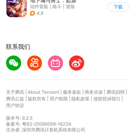
地下城与勇士：起源
动作冒险
|
格斗
|
冒险
下载
|
地下城与勇士
4.8
联系我们
|
|
|
|
|
关于腾讯
About Tencent
服务条款
商务洽谈
腾讯招聘
|
|
|
|
|
腾讯公益
版权所有
用户权限
隐私政策
侵权投诉指引
用户协议
版本号:
9.2.5
备案号: 粤B2-20090059-1623A
主办者: 深圳市腾讯计算机系统有限公司