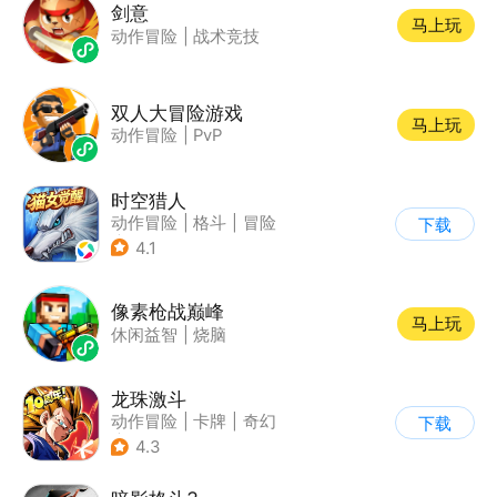
剑意
马上玩
动作冒险
|
战术竞技
双人大冒险游戏
马上玩
动作冒险
|
PvP
时空猎人
动作冒险
|
格斗
|
冒险
下载
|
时空猎人
4.1
像素枪战巅峰
马上玩
休闲益智
|
烧脑
龙珠激斗
动作冒险
|
卡牌
|
奇幻
下载
|
龙珠
4.3