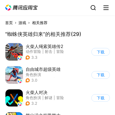
首页
游戏
相关推荐
“蜘蛛侠英雄归来”的相关推荐(29)
火柴人绳索英雄传2
动作冒险
|
射击
|
冒险
下载
|
开放世界
3.3
自由城市超级英雄
角色扮演
下载
|
第三人称射击
|
科幻
3.0
|
开放世界
火柴人对决
角色扮演
|
解谜
|
冒险
下载
|
挑战破纪录
3.2