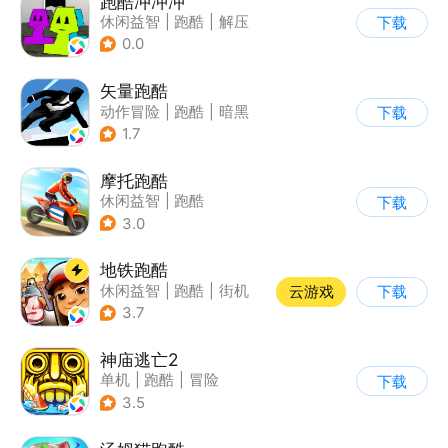
跑酷冲冲冲
休闲益智
|
跑酷
|
解压
下载
|
清新
0.0
矢量跑酷
动作冒险
|
跑酷
|
暗黑
下载
|
通关
1.7
摩托跑酷
休闲益智
|
跑酷
下载
|
摩托车
|
横版过关
3.0
地铁跑酷
休闲益智
|
跑酷
|
街机
云游戏
下载
|
创梦天地
3.7
神庙逃亡2
单机
|
跑酷
|
冒险
下载
|
欧美风
3.5