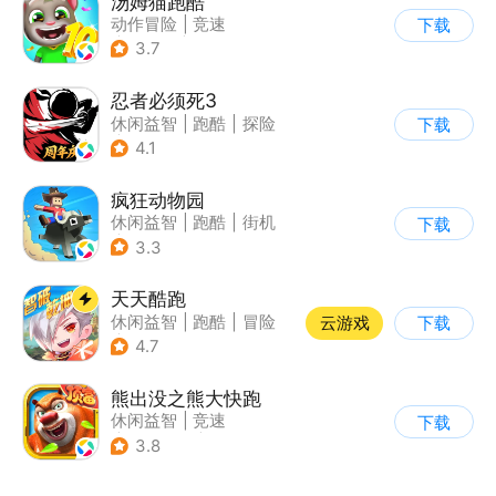
汤姆猫跑酷
动作冒险
|
竞速
下载
|
汤姆猫
|
卡通
3.7
忍者必须死3
休闲益智
|
跑酷
|
探险
下载
|
和风
4.1
疯狂动物园
休闲益智
|
跑酷
|
街机
下载
|
像素风
3.3
天天酷跑
休闲益智
|
跑酷
|
冒险
云游戏
下载
|
萌系
4.7
熊出没之熊大快跑
休闲益智
|
竞速
下载
|
动漫改编
|
熊出没
3.8