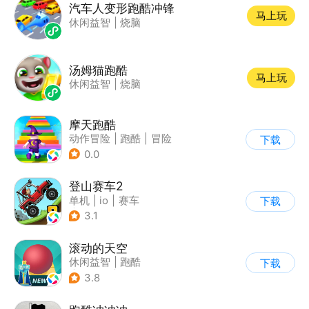
汽车人变形跑酷冲锋
马上玩
休闲益智
|
烧脑
汤姆猫跑酷
马上玩
休闲益智
|
烧脑
摩天跑酷
动作冒险
|
跑酷
|
冒险
下载
|
横版过关
0.0
登山赛车2
单机
|
io
|
赛车
下载
|
欧美风
3.1
滚动的天空
休闲益智
|
跑酷
下载
|
女性向
|
卡通
3.8