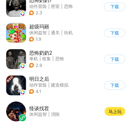
恐怖奶奶7
动作冒险
|
密室
|
恐怖
下载
|
恐怖奶奶
2.3
超级玛丽
休闲益智
|
通关
|
街机
下载
|
儿童游戏
1.9
恐怖奶奶2
单机
|
收集
|
恐怖
下载
|
恐怖奶奶
2.9
明日之后
动作冒险
|
建造模拟
下载
|
丧尸
|
明日之后
4.1
怪谈找茬
马上玩
休闲益智
|
消除