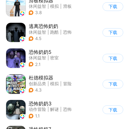
滑板模拟器
休闲益智
|
模拟
|
滑板
下载
|
卡通
3.8
逃离恐怖奶奶
休闲益智
|
跑酷
|
恐怖
下载
|
卡通
4.5
恐怖奶奶5
休闲益智
|
密室
下载
|
恐怖奶奶
|
单机
2.1
杜德模拟器
创新品类
|
模拟
|
冒险
下载
|
写实
4.3
恐怖奶奶3
动作冒险
|
解谜
|
恐怖
下载
|
恐怖奶奶
1.1