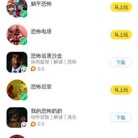
躺平恐怖
马上玩
恐怖电塔
马上玩
恐怖追逐沙盒
休闲益智
|
解谜
|
恐怖
下载
|
暗黑
0.0
恐怖后室
马上玩
我的恐怖奶奶
动作冒险
|
解谜
|
逃生
下载
|
写实
0.0