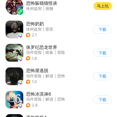
恐怖躲猫猫怪谈
马上玩
休闲益智
|
烧脑
恐怖奶奶
休闲益智
|
密室
下载
|
恐怖奶奶
|
单机
2.1
侏罗纪恐龙世界
动作冒险
|
收集
|
冒险
下载
|
写实
1.8
恐怖屋逃脱
动作冒险
|
解谜
|
恐怖
下载
|
暗黑
1.0
恐怖冰淇淋6
动作冒险
|
解谜
|
恐怖
下载
|
暗黑
2.6