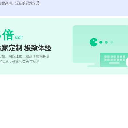
你更高清、流畅的视觉享受
5
倍
稳定
独家定制 极致体验
定性、响应速度，远超传统模拟器
OS/安卓，多账号登录与互通