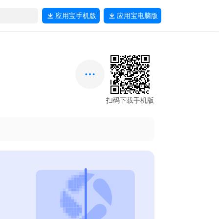
应用宝
手机版
应用宝
电脑版
扫码下载手机版