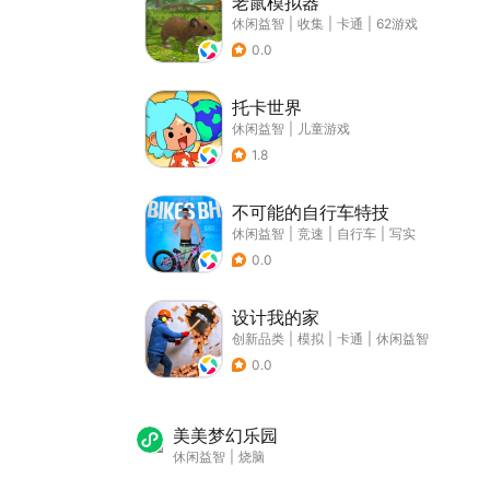
老鼠模拟器
休闲益智
|
收集
|
卡通
|
62游戏
0.0
托卡世界
休闲益智
|
儿童游戏
1.8
不可能的自行车特技
休闲益智
|
竞速
|
自行车
|
写实
0.0
设计我的家
创新品类
|
模拟
|
卡通
|
休闲益智
0.0
美美梦幻乐园
休闲益智
|
烧脑