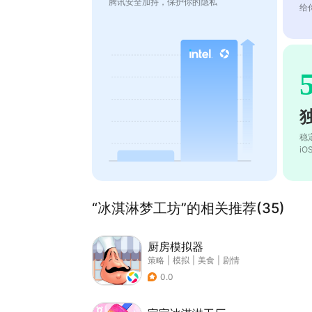
腾讯安全加持，保护你的隐私
给
稳
i
“冰淇淋梦工坊”的相关推荐(35)
厨房模拟器
策略
|
模拟
|
美食
|
剧情
0.0