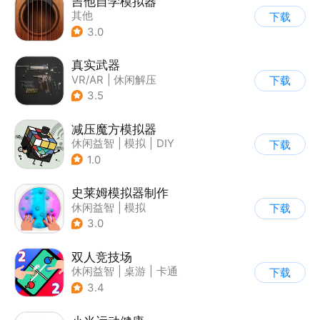
吉他自学模拟器
其他
下载
3.0
真实武器
VR/AR
|
休闲解压
下载
3.5
减压魔方模拟器
休闲益智
|
模拟
|
DIY
下载
1.0
史莱姆模拟器制作
休闲益智
|
模拟
下载
|
史莱姆
|
卡通
3.0
双人竞技场
休闲益智
|
桌游
|
卡通
下载
3.4