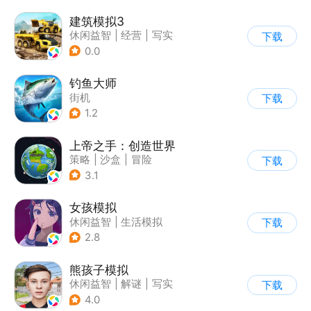
建筑模拟3
休闲益智
|
经营
|
写实
下载
|
建造模拟
0.0
钓鱼大师
街机
下载
1.2
上帝之手：创造世界
策略
|
沙盒
|
冒险
下载
|
卡通
3.1
女孩模拟
休闲益智
|
生活模拟
下载
|
校园
|
卡通
2.8
熊孩子模拟
休闲益智
|
解谜
|
写实
下载
4.0