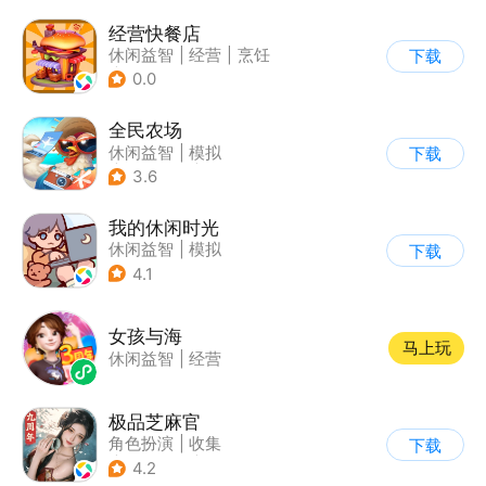
经营快餐店
休闲益智
|
经营
|
烹饪
下载
|
卡通
0.0
全民农场
休闲益智
|
模拟
下载
|
田园生活
|
卡通
3.6
我的休闲时光
休闲益智
|
模拟
下载
4.1
女孩与海
马上玩
休闲益智
|
经营
极品芝麻官
角色扮演
|
收集
下载
|
架空历史
|
古风
4.2