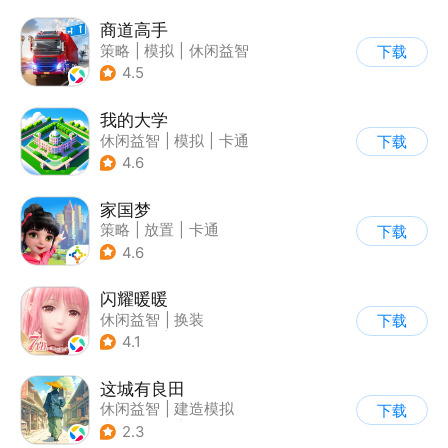
商道高手
策略
|
模拟
|
休闲益智
下载
|
收集
4.5
我的大学
休闲益智
|
模拟
|
卡通
下载
|
九游
4.6
家国梦
策略
|
放置
|
卡通
下载
|
腾讯
4.6
闪耀暖暖
休闲益智
|
换装
下载
|
女性向
|
二次元
4.1
这城有良田
休闲益智
|
建造模拟
下载
|
架空历史
|
古风
2.3