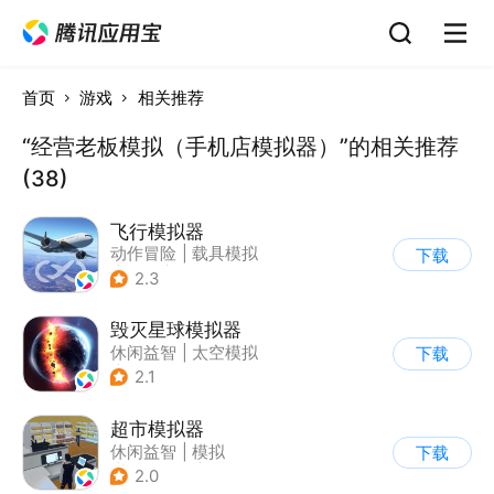
首页
游戏
相关推荐
“经营老板模拟（手机店模拟器）”的相关推荐
(38)
飞行模拟器
动作冒险
|
载具模拟
下载
|
飞机
|
写实
2.3
毁灭星球模拟器
休闲益智
|
太空模拟
下载
|
太空
2.1
超市模拟器
休闲益智
|
模拟
下载
|
文字游戏
|
经营
2.0