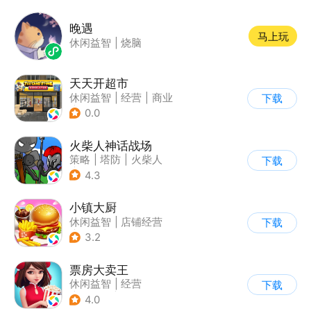
晚遇
马上玩
休闲益智
|
烧脑
天天开超市
休闲益智
|
经营
|
商业
下载
|
卡通
0.0
火柴人神话战场
策略
|
塔防
|
火柴人
下载
|
休闲益智
4.3
小镇大厨
休闲益智
|
店铺经营
下载
|
美食
|
卡通
3.2
票房大卖王
休闲益智
|
经营
下载
|
演艺圈
|
偶像
4.0