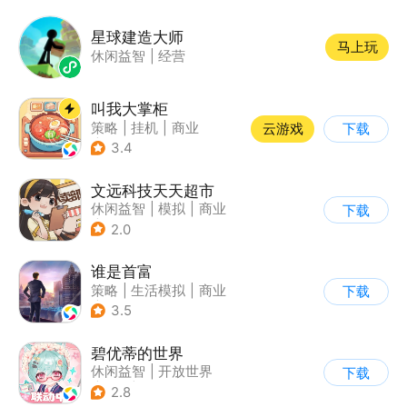
星球建造大师
马上玩
休闲益智
|
经营
叫我大掌柜
策略
|
挂机
|
商业
云游戏
下载
|
古风
3.4
文远科技天天超市
休闲益智
|
模拟
|
商业
下载
|
卡通
2.0
谁是首富
策略
|
生活模拟
|
商业
下载
|
写实
3.5
碧优蒂的世界
休闲益智
|
开放世界
下载
|
Q版
|
捏脸
2.8