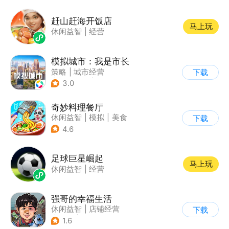
赶山赶海开饭店
马上玩
休闲益智
|
经营
模拟城市：我是市长
策略
|
城市经营
下载
|
模拟城市
|
开放世界
3.0
奇妙料理餐厅
休闲益智
|
模拟
|
美食
下载
|
宝宝巴士
4.6
足球巨星崛起
马上玩
休闲益智
|
经营
强哥的幸福生活
休闲益智
|
店铺经营
下载
|
卡通
|
Q版
1.6