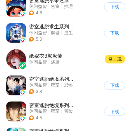
密室逃脱水果迷屋
休闲益智
|
密室
|
推理
下载
|
密室逃脱
4.8
密室逃脱求生系列2极限密探
休闲益智
|
解谜
|
逃生
下载
|
密室逃脱
5.0
纸嫁衣3鸳鸯债
马上玩
休闲益智
|
烧脑
密室逃脱绝境系列9无人医院
休闲益智
|
密室
|
恐怖
下载
|
密室逃脱
3.4
密室逃脱绝境系列3画仙奇缘
休闲益智
|
密室
|
冒险
下载
|
密室逃脱
4.5