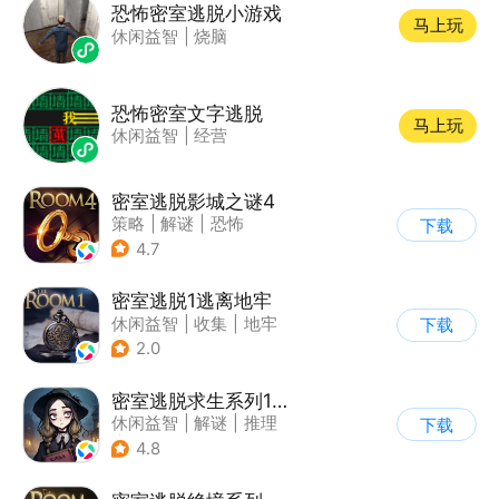
恐怖密室逃脱小游戏
马上玩
休闲益智
|
烧脑
恐怖密室文字逃脱
马上玩
休闲益智
|
经营
密室逃脱影城之谜4
策略
|
解谜
|
恐怖
下载
|
密室逃脱
4.7
密室逃脱1逃离地牢
休闲益智
|
收集
|
地牢
下载
|
密室逃脱
2.0
密室逃脱求生系列1极地冒险
休闲益智
|
解谜
|
推理
下载
|
密室逃脱
4.8