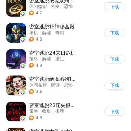
密室逃脱绝境系列2海盗船
休闲益智
|
密室
|
恐怖
下载
|
密室逃脱
4.7
密室逃脱15神秘宫殿
单机
|
解谜
|
奇幻
下载
|
密室逃脱
4.8
密室逃脱24末日危机
策略
|
解谜
|
逃生
下载
|
密室逃脱
4.9
密室逃脱绝境系列11游乐园
休闲益智
|
解谜
|
恐怖
下载
|
密室逃脱
3.9
密室逃脱23迷失俱乐部
策略
|
收集
|
推理
下载
|
密室逃脱
4.8