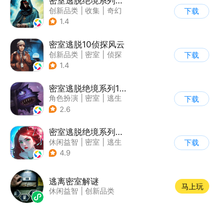
密室逃脱绝境系列7印加古城
创新品类
|
收集
|
奇幻
下载
|
密室逃脱
1.4
密室逃脱10侦探风云
创新品类
|
密室
|
侦探
下载
|
密室逃脱
1.4
密室逃脱绝境系列10寻梦大作战
角色扮演
|
密室
|
逃生
下载
|
密室逃脱
2.6
密室逃脱绝境系列4迷失森林
休闲益智
|
密室
|
逃生
下载
|
密室逃脱
4.9
逃离密室解谜
马上玩
休闲益智
|
创新品类