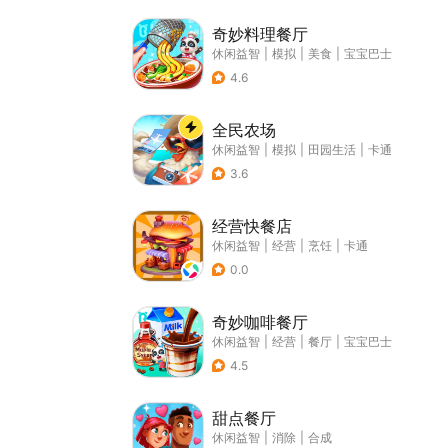
奇妙料理餐厅
休闲益智
|
模拟
|
美食
|
宝宝巴士
4.6
全民农场
休闲益智
|
模拟
|
田园生活
|
卡通
3.6
经营快餐店
休闲益智
|
经营
|
烹饪
|
卡通
0.0
奇妙咖啡餐厅
休闲益智
|
经营
|
餐厅
|
宝宝巴士
4.5
甜点餐厅
休闲益智
|
消除
|
合成