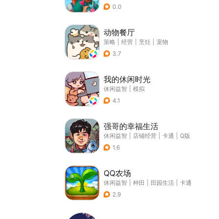
0.0
动物餐厅
策略
|
经营
|
烹饪
|
宠物
3.7
我的休闲时光
休闲益智
|
模拟
4.1
强哥的幸福生活
休闲益智
|
店铺经营
|
卡通
|
Q版
1.6
QQ农场
休闲益智
|
种田
|
田园生活
|
卡通
2.9