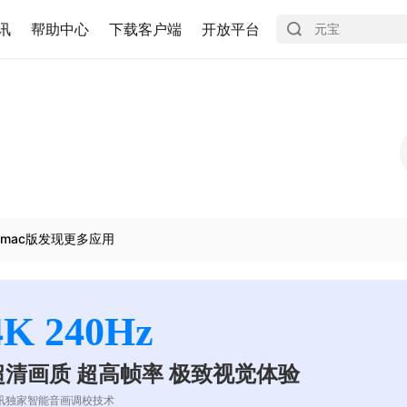
讯
帮助中心
下载客户端
开放平台
mac版发现更多应用
4K 240Hz
超清画质 超高帧率 极致视觉体验
讯独家智能音画调校技术