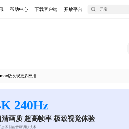
讯
帮助中心
下载客户端
开放平台
mac版发现更多应用
4K 240Hz
超清画质 超高帧率 极致视觉体验
讯独家智能音画调校技术