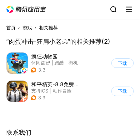
首页
游戏
相关推荐
“肉蛋冲击-狂扁小老弟”的相关推荐(2)
疯狂动物园
休闲益智
|
跑酷
|
街机
下载
|
像素风
3.3
和平精英-8.8免费领20连抽
支持iOS
|
动作冒险
下载
|
PvP
|
枪战
3.9
联系我们