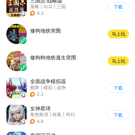
三国志·战略版
策略
|
SLG
|
三国
下载
|
三国志
4.3
修狗地铁突围
马上玩
修狗狗地铁逃生突围
马上玩
全面战争模拟器
棋牌
|
模拟
|
战争
下载
|
像素风
2.3
女神星球
角色扮演
|
收集
|
科幻
下载
|
捏脸
4.9