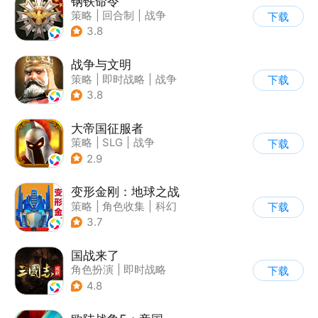
钢铁命令
策略
|
回合制
|
战争
下载
|
欧美风
3.8
战争与文明
策略
|
即时战略
|
战争
下载
|
欧美风
3.8
大帝国征服者
策略
|
SLG
|
战争
下载
|
帝国时代
2.9
变形金刚：地球之战
策略
|
角色收集
|
科幻
下载
|
变形金刚
3.7
国战来了
角色扮演
|
即时战略
下载
|
三国
|
Q版
4.8