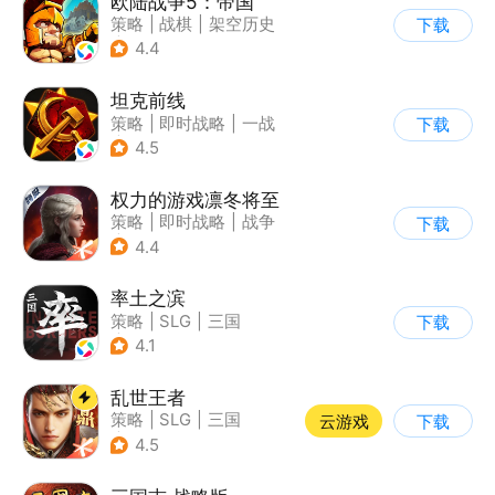
欧陆战争5：帝国
策略
|
战棋
|
架空历史
下载
|
欧陆战争
4.4
坦克前线
策略
|
即时战略
|
一战
下载
|
战术竞技
4.5
权力的游戏凛冬将至
策略
|
即时战略
|
战争
下载
|
权利的游戏
4.4
率土之滨
策略
|
SLG
|
三国
下载
|
中国风
4.1
乱世王者
策略
|
SLG
|
三国
云游戏
下载
|
中国风
4.5