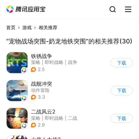
首页
游戏
相关推荐
“宠物战场突围-奶龙地铁突围”的相关推荐(30)
铁锈战争
策略
|
即时战略
|
战争
下载
|
像素风
2.5
战舰冲突
动作冒险
下载
|
第三人称射击
|
军事
3.3
|
5v5
二战风云2
策略
|
即时战略
|
二战
下载
|
写实
2.9