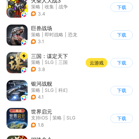
火柴人大战3
策略
|
收集
|
战争
下载
|
火柴人
3.4
巨兽战场
策略
|
即时战略
|
恐龙
下载
|
卡牌
3.1
三国：谋定天下
策略
|
SLG
|
三国
云游戏
下载
|
中国风
3.8
银河战舰
策略
|
SLG
|
科幻
下载
|
星战
4.1
世界启元
支持iOS
|
策略
|
SLG
下载
|
战争
1.8