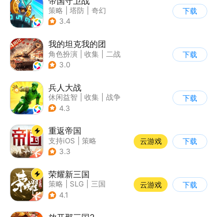
帝国守卫战
策略
|
塔防
|
奇幻
下载
|
卡通
3.4
我的坦克我的团
角色扮演
|
收集
|
二战
下载
|
战术竞技
3.0
兵人大战
休闲益智
|
收集
|
战争
下载
|
文字游戏
4.3
重返帝国
支持iOS
|
策略
云游戏
下载
|
即时战略
|
中世纪
3.3
荣耀新三国
策略
|
SLG
|
三国
云游戏
下载
|
中国风
4.1