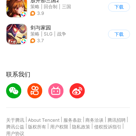
放开那三国2
策略
|
回合制
|
三国
下载
|
Q版
3.9
剑与家园
策略
|
SLG
|
战争
下载
|
欧美风
3.7
联系我们
|
|
|
|
|
关于腾讯
About Tencent
服务条款
商务洽谈
腾讯招聘
|
|
|
|
|
腾讯公益
版权所有
用户权限
隐私政策
侵权投诉指引
用户协议