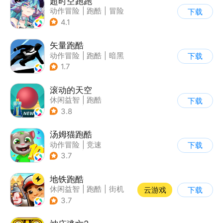
超时空跑跑
动作冒险
|
跑酷
|
冒险
下载
|
沙盒
4.1
矢量跑酷
动作冒险
|
跑酷
|
暗黑
下载
|
通关
1.7
滚动的天空
休闲益智
|
跑酷
下载
|
女性向
|
卡通
3.8
汤姆猫跑酷
动作冒险
|
竞速
下载
|
汤姆猫
|
卡通
3.7
地铁跑酷
休闲益智
|
跑酷
|
街机
云游戏
下载
|
创梦天地
3.7