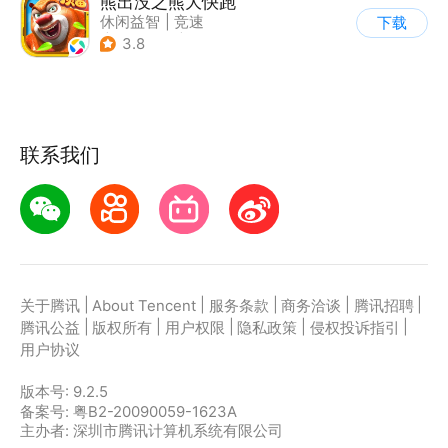
熊出没之熊大快跑
休闲益智
|
竞速
下载
|
动漫改编
|
熊出没
3.8
联系我们
|
|
|
|
|
关于腾讯
About Tencent
服务条款
商务洽谈
腾讯招聘
|
|
|
|
|
腾讯公益
版权所有
用户权限
隐私政策
侵权投诉指引
用户协议
版本号:
9.2.5
备案号: 粤B2-20090059-1623A
主办者: 深圳市腾讯计算机系统有限公司