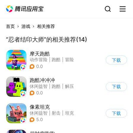
首页
游戏
相关推荐
“忍者结印大师”的相关推荐(14)
摩天跑酷
动作冒险
|
跑酷
|
冒险
下载
|
横版过关
0.0
跑酷冲冲冲
休闲益智
|
跑酷
|
解压
下载
|
清新
0.0
像素坦克
休闲益智
|
射击
|
坦克
下载
|
像素风
5.0