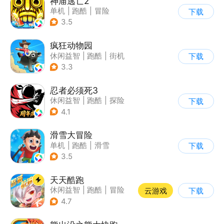
神庙逃亡2
单机
|
跑酷
|
冒险
下载
|
欧美风
3.5
疯狂动物园
休闲益智
|
跑酷
|
街机
下载
|
像素风
3.3
忍者必须死3
休闲益智
|
跑酷
|
探险
下载
|
和风
4.1
滑雪大冒险
单机
|
跑酷
|
滑雪
下载
|
游道易
3.5
天天酷跑
休闲益智
|
跑酷
|
冒险
云游戏
下载
|
萌系
4.7